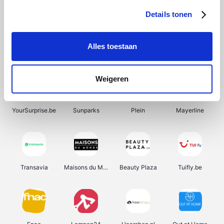
Details tonen
Alles toestaan
Manutan
Pazzox
Wijnbeurs.be
HBM Machines
Weigeren
YourSurprise.be
Sunparks
Plein
Mayerline
Transavia
Maisons du Monde
Beauty Plaza
Tuifly.be