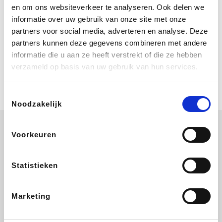
Bij Booking.com boek je niet alleen je
en om ons websiteverkeer te analyseren. Ook delen we
verblijf, maar ook je vlucht, je huurauto
informatie over uw gebruik van onze site met onze
én attracties!
partners voor social media, adverteren en analyse. Deze
partners kunnen deze gegevens combineren met andere
Coolblue
informatie die u aan ze heeft verstrekt of die ze hebben
Multimedia nodig? Je vindt het zeker
verzameld op basis van uw gebruik van hun services.
en vast bij Coolblue. Zij schenken je
vereniging gem. 1,5% commissie op
jouw aankoop.
Toestemmingsselectie
Noodzakelijk
Voorkeuren
ZEB
EuroGifts
Ibood
Get Your Guide
Statistieken
Marketing
SupraBazar
Shein
Bergfreunde
Smartwatchbanden