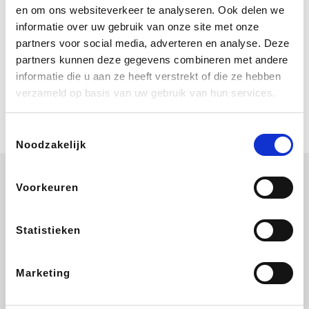
Bij Booking.com boek je niet alleen je
en om ons websiteverkeer te analyseren. Ook delen we
verblijf, maar ook je vlucht, je huurauto
informatie over uw gebruik van onze site met onze
én attracties!
partners voor social media, adverteren en analyse. Deze
partners kunnen deze gegevens combineren met andere
Coolblue
informatie die u aan ze heeft verstrekt of die ze hebben
Multimedia nodig? Je vindt het zeker
verzameld op basis van uw gebruik van hun services.
en vast bij Coolblue. Zij schenken je
vereniging gem. 1,5% commissie op
jouw aankoop.
Toestemmingsselectie
Noodzakelijk
Voorkeuren
La Redoute
Printabout
Efteling
Hallmark
Statistieken
Marketing
Ali Express
Foodbag
Koffiemarkt.be
Lego