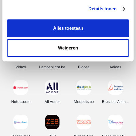
Details tonen
Alles toestaan
Prijsvrij
Rowenta
Autodoc
De Online Drogist
Weigeren
Vidaxl
Lampenlicht.be
Plopsa
Adidas
Hotels.com
All Accor
Medpets.be
Brussels Airlines