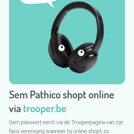
Sem Pathico shopt online
via
trooper.be
Sem passeert eerst via de Trooperpagina van zijn
favo vereniging wanneer hij online shopt, zo