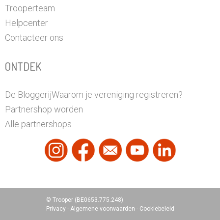
Trooperteam
Helpcenter
Contacteer ons
ONTDEK
De Bloggerij
Waarom je vereniging registreren?
Partnershop worden
Alle partnershops
© Trooper (BE0653.775.248)
Privacy
-
Algemene voorwaarden
-
Cookiebeleid