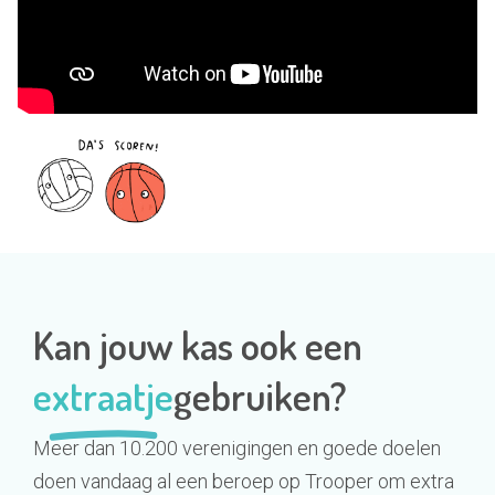
Kan jouw kas ook een
extraatje
gebruiken?
​Meer dan 10.200 verenigingen en goede doelen
doen vandaag al een beroep op Trooper om extra