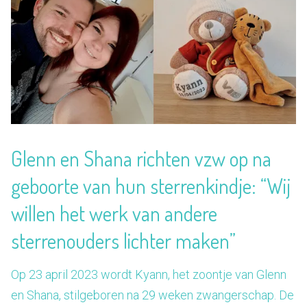
Glenn en Shana richten vzw op na
geboorte van hun sterrenkindje: “Wij
willen het werk van andere
sterrenouders lichter maken”
Op 23 april 2023 wordt Kyann, het zoontje van Glenn
en Shana, stilgeboren na 29 weken zwangerschap. De