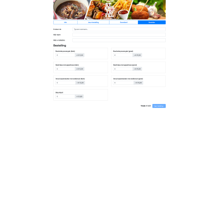
Bestellen kon eenvoudig online,
inclusief betaling
“Ik besloot zelf een webshop te ontwikkelen waar
mensen hun gegevens konden achterlaten en konden