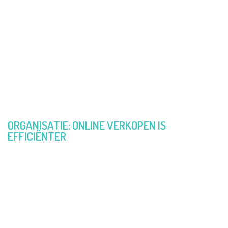
opzetten via een kant-en-klare webshop. Makkelijk,
toch? Onze Lukas stond aan de wieg van Trooper
webshops en vertelt graag waar hij de mosterd
haalde.
ORGANISATIE: ONLINE VERKOPEN IS
EFFICIËNTER
“Zomer 2019. Het jaarlijkse eetfestijn van onze Scouts
stond voor de deur en de eerste taak in het draaiboek
was duidelijk: voorverkoop starten. Die bracht eigenlijk
niet veel op. Kort samengevat was onze
kaartenverkoop veel werk voor weinig opbrengst. We