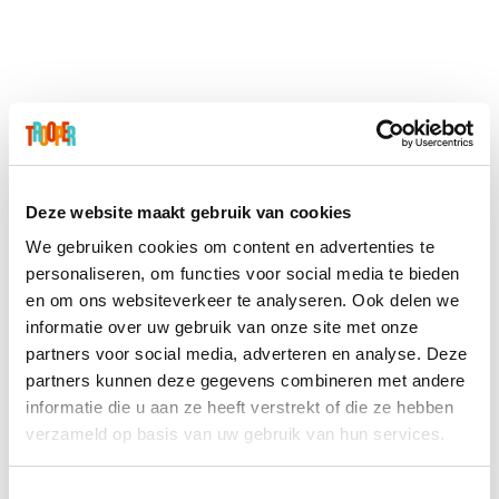
de verkoop kwam nadat we een mailtje stuurden met
de huidige tussenstand en de vraag om te verkopen.
We maakten de mailtjes eenvoudig en persoonlijk. Een
zinnetje dat het heel goed deed was "nog X punten en
je verdient een mooie prijs"!”
“Daarnaast werd ook automatisch een mailtje
Deze website maakt gebruik van cookies
verstuurd bij elke nieuwe bestelling, zowel naar de
We gebruiken cookies om content en advertenties te
besteller als naar de verkoper. Op die manier kreeg de
personaliseren, om functies voor social media te bieden
verkoper bij elke bestelling een hoera-gevoel en kon
en om ons websiteverkeer te analyseren. Ook delen we
informatie over uw gebruik van onze site met onze
de besteller later terug opzoeken wat hij besteld had
partners voor social media, adverteren en analyse. Deze
en wat zijn code was.”
partners kunnen deze gegevens combineren met andere
informatie die u aan ze heeft verstrekt of die ze hebben
verzameld op basis van uw gebruik van hun services.
Toestemmingsselectie