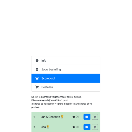
op. Aan de eerste drie deelden we een mooie prijs uit:
5 kilo chocolade. De wedstrijd bleek erg populair. Het
ging zelfs zo ver dat we het scorebord moesten
opsplitsen in leden en leiding, anders ging de leiding
met alle chocolade lopen!”