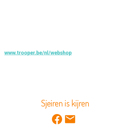
betaling worden vereenvoudigd tot één tarief: € 0,50
onder de € 10 bestelwaarde, 5% van de bestelwaarde
boven de € 10. Trooper Webshops was ontstaan.”
Je kan zelf gratis een verkoopactie opstarten
voor je vereniging of goed doel op
www.trooper.be/nl/webshop
.
Sjeiren is kijren