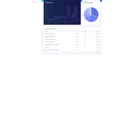
We konden live alle bestellingen volgen
“Bijkomend voordeel: we konden live volgen wat er
besteld werd en konden dus perfect de hoeveelheden
inschatten die we moesten voorzien voor ons
eetfestijn. Voorheen gingen we gewoon af op wat er