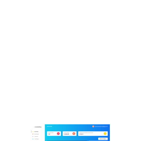
kiezen wat ze wilden eten. We moesten dan wel
rekening houden met transactiekosten per bestelling,
maar dat bleek achteraf gezien meer dan de moeite
waard: de meerverkoop die we genereerden door
online te gaan was vele malen groter dan de
commissie die we moesten afdragen.”
“Het eerste opvallende effect na de start: in plaats van
één of meer steunkaarten van € 3 kochten mensen
volledige maaltijden voor de hele familie. De
gemiddelde bestelwaarde was € 43,13!”