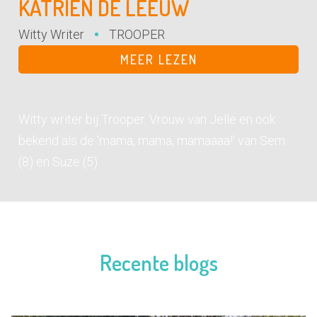
KATRIEN DE LEEUW
Witty Writer
TROOPER
MEER LEZEN
Witty writer bij Trooper. Vrouw van Jelle en ook
bekend als de 'mama, mama, mamaaaa!' van Sem
(8) en Suze (5).
Recente blogs