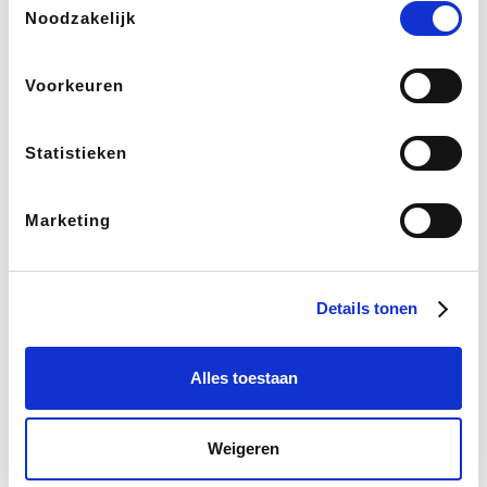
Noodzakelijk
Voorkeuren
Statistieken
Leden krijgen een 'hoera'-gevoel
telkens iemand via hen iets aankoopt
Marketing
“Het eindresultaat? Groot succes! Op minder dan een
maand haalden we maar liefst € 4.365 op, een
Details tonen
gigantisch verschil met onze verkoop ervoor. En
eigenlijk heeft het ons minder moeite gekost.”
Alles toestaan
“Wat meer is: het eetfestijn is niet de enige
Weigeren
geldactiviteit van onze vereniging - ook bijvoorbeeld
onze taartenslag kon op deze manier een stuk