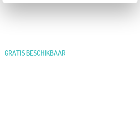
efficiënter. Mensen konden hun adres opgeven voor
levering of konden hun taart afhalen met de
persoonlijke code. We besloten sindsdien elk van
onze fundraisers op deze manier te organiseren.”
GRATIS BESCHIKBAAR
”Hier zat muziek in, besefte ik. Ook andere
verenigingen zouden hiermee gebaat zijn. Daarom
besloot ik de software die ik bouwde met anderen te
delen. Ik maakte het eenvoudig om zelf een account
te maken, een betaalformulier met scorebord op te
zetten en persoonlijke mailtjes naar de leden en
bestellers te sturen. De kosten van onder andere de
ontwikkeling, de hosting, het onderhoud en de online