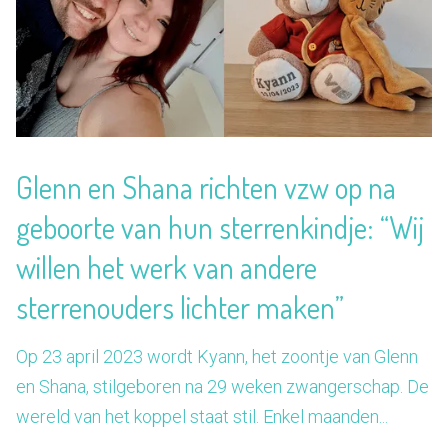
Glenn en Shana richten vzw op na
geboorte van hun sterrenkindje: “Wij
willen het werk van andere
sterrenouders lichter maken”
Op 23 april 2023 wordt Kyann, het zoontje van Glenn
en Shana, stilgeboren na 29 weken zwangerschap. De
wereld van het koppel staat stil. Enkel maanden...