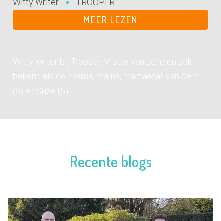
Witty Writer
TROOPER
MEER LEZEN
Witty writer bij Trooper. Vrouw van Jelle en ook
bekend als de 'mama, mama, mamaaaa!' van Sem
(8) en Suze (5).
Recente blogs