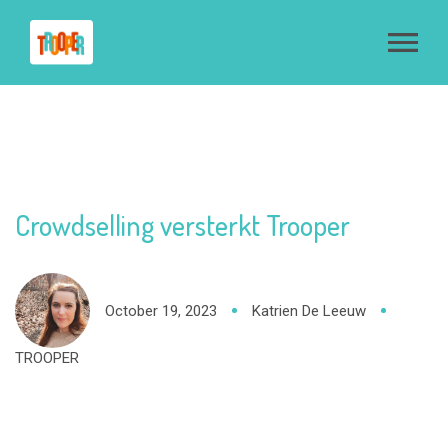
Crowdselling versterkt Trooper
October 19, 2023
Katrien De Leeuw
TROOPER
Begin 2020 lanceerde Aalstenaar Lukas Van
Orshoven Crowdselling, een marktplaats voor