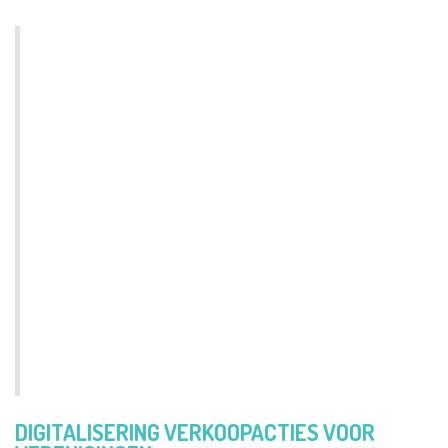
"Het leek ons dan ook vanzelfsprekend
dat we samen veel meer zouden kunnen
betekenen voor lokale doelen. Ik ben
zelf developer en ben ondertussen ook
binnen het Trooper team aan de slag. Op
die manier kunnen we de integratie
optimaliseren & kan ik ook mijn
schouders zetten onder de andere
fundraising activiteiten die Trooper
aanbiedt"
DIGITALISERING VERKOOPACTIES VOOR