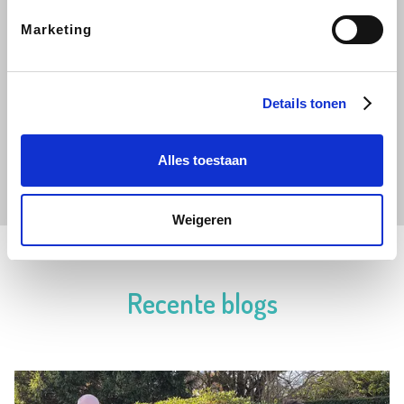
Witty Writer
TROOPER
Marketing
MEER LEZEN
Details tonen
Witty writer bij Trooper. Vrouw van Jelle en ook
bekend als de 'mama, mama, mamaaaa!' van Sem
Alles toestaan
(8) en Suze (5).
Weigeren
Recente blogs