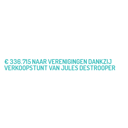
ontstaat er een Win-Win-Win: verenigingen ontvangen
een stevige commissie, de productaanbieders een
extra verkoopskanaal en de mogelijkheid om aan
lokale sponsoring te doen en leden en sympathisanten
ontvangen een product zonder dat het hun één cent
extra kost.
€ 336.715 NAAR VERENIGINGEN DANKZIJ
VERKOOPSTUNT VAN JULES DESTROOPER
Dat verenigingen nood aan steun hebben bewijst de
recente stunt van Trooper met koekjesfabrikant Jules
Destrooper. Hierbij hebben 538 verenigingen samen €
336.715 commissie ingezameld. Door de integratie
van de software van Crowdselling binnen Trooper
kunnen verenigingen nu ook tal van andere producten