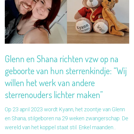
Glenn en Shana richten vzw op na
geboorte van hun sterrenkindje: “Wij
willen het werk van andere
sterrenouders lichter maken”
Op 23 april 2023 wordt Kyann, het zoontje van Glenn
en Shana, stilgeboren na 29 weken zwangerschap. De
wereld van het koppel staat stil. Enkel maanden...