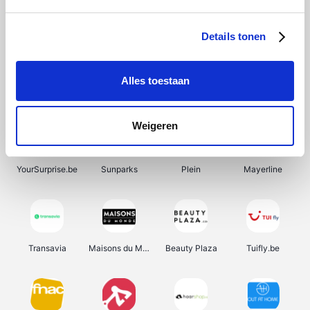
SupraBazar
Shein
Bergfreunde
Smartwatchbanden
Details tonen
Alles toestaan
Manutan
Pazzox
Wijnbeurs.be
HBM Machines
Weigeren
YourSurprise.be
Sunparks
Plein
Mayerline
Transavia
Maisons du Monde
Beauty Plaza
Tuifly.be