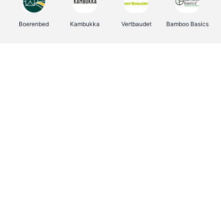
Boerenbed
Kambukka
Vertbaudet
Bamboo Basics
Viator
Deurklinkenshop
Joybuy
OTTO Office
Energie.be
Groepen.be
Name It
Shop like you Give A Damn
Expedia.be
Borgerhoff & Lamberigts
Myprotein
Albelli.be