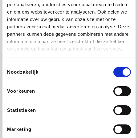
Vidaxl
Lampenlicht.be
Adidas
Hotels.com
personaliseren, om functies voor social media te bieden
en om ons websiteverkeer te analyseren. Ook delen we
informatie over uw gebruik van onze site met onze
partners voor social media, adverteren en analyse. Deze
partners kunnen deze gegevens combineren met andere
Plopsa
DectDirect
Medpets.be
All Accor
informatie die u aan ze heeft verstrekt of die ze hebben
verzameld op basis van uw gebruik van hun services.
Toestemmingsselectie
Noodzakelijk
Brussels Airlines
Wondr.Care
Wijnvoordeel.be
Disneyland Paris
Voorkeuren
ZEB
EuroGifts
Ibood
Get Your Guide
Statistieken
Marketing