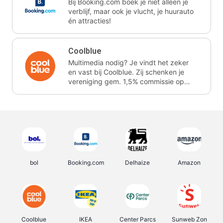
Bij Booking.com boek je niet alleen je
verblijf, maar ook je vlucht, je huurauto
én attracties!
Coolblue
Multimedia nodig? Je vindt het zeker
en vast bij Coolblue. Zij schenken je
vereniging gem. 1,5% commissie op
jouw aankoop.
bol
Booking.com
Delhaize
Amazon
Coolblue
IKEA
Center Parcs
Sunweb Zon