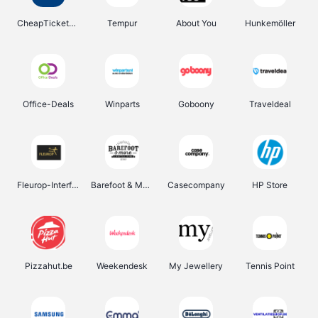
CheapTickets.be
Tempur
About You
Hunkemöller
Office-Deals
Winparts
Goboony
Traveldeal
Fleurop-Interflora
Barefoot & More
Casecompany
HP Store
Pizzahut.be
Weekendesk
My Jewellery
Tennis Point