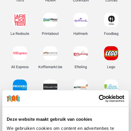
Torfs
HEMA
Corendon
Conrad
La Redoute
Printabout
Hallmark
Foodbag
Ali Express
Koffiemarkt.be
Efteling
Lego
Prijsvrij
Rowenta
Autodoc
De Online Drogist
Deze website maakt gebruik van cookies
We gebruiken cookies om content en advertenties te