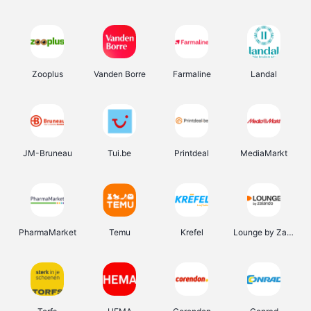
Zooplus
Vanden Borre
Farmaline
Landal
JM-Bruneau
Tui.be
Printdeal
MediaMarkt
PharmaMarket
Temu
Krefel
Lounge by Zalando