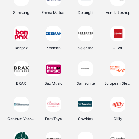
Samsung
Emma Matras
Delonghi
Ventilatieshop
Bonprix
Zeeman
Selected
CEWE
BRAX
Bax Music
Samsonite
European Sleeper
Centrum Voor Avondonderwijs
EasyToys
Sawiday
Oilily