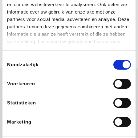
Bij Booking.com boek je niet alleen je
en om ons websiteverkeer te analyseren. Ook delen we
verblijf, maar ook je vlucht, je huurauto
informatie over uw gebruik van onze site met onze
én attracties!
partners voor social media, adverteren en analyse. Deze
partners kunnen deze gegevens combineren met andere
Coolblue
informatie die u aan ze heeft verstrekt of die ze hebben
Multimedia nodig? Je vindt het zeker
verzameld op basis van uw gebruik van hun services.
en vast bij Coolblue. Zij schenken je
vereniging gem. 1,5% commissie op
jouw aankoop.
Toestemmingsselectie
Noodzakelijk
Voorkeuren
Disneyland Paris
EuroGifts
Ibood
SupraBazar
Statistieken
Marketing
Shein
Get Your Guide
Bergfreunde
Pazzox