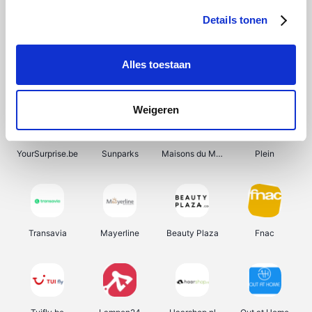
Details tonen
Alles toestaan
Smartwatchbanden
Manutan
Wijnbeurs.be
HBM Machines
Weigeren
YourSurprise.be
Sunparks
Maisons du Monde
Plein
Transavia
Mayerline
Beauty Plaza
Fnac