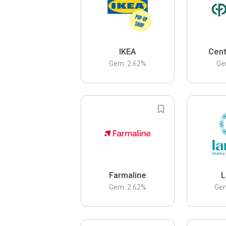
IKEA
Cent
Gem.
2.62
%
Ge
Farmaline
L
Gem.
2.62
%
Ge