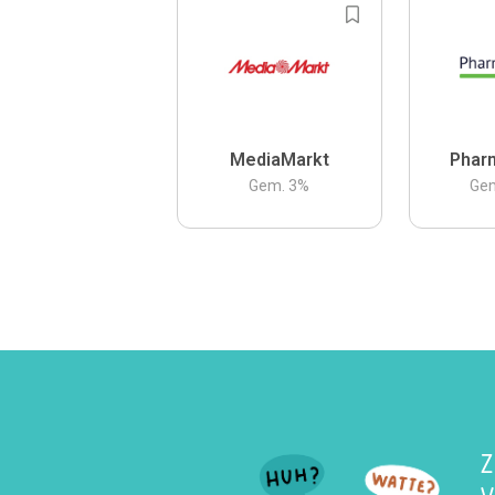
MediaMarkt
Phar
Gem.
3
%
Ge
Z