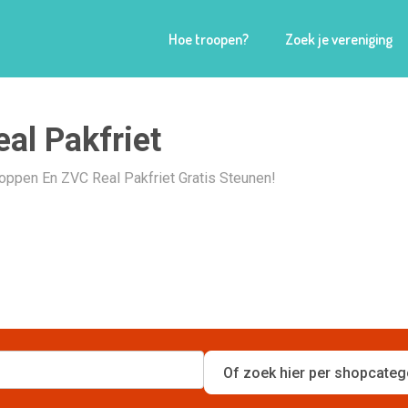
Hoe troopen?
Zoek je vereniging
al Pakfriet
hoppen En ZVC Real Pakfriet Gratis Steunen!