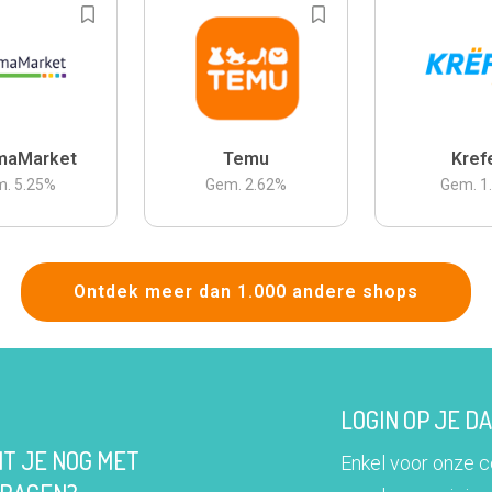
maMarket
Temu
Kref
m.
5.25
%
Gem.
2.62
%
Gem.
1
Ontdek meer dan 1.000 andere shops
LOGIN OP JE 
IT JE NOG MET
Enkel voor onze 