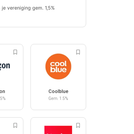
n je vereniging gem. 1,5%
on
Coolblue
.5
%
Gem.
1.5
%