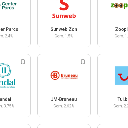
er Parcs
Sunweb Zon
Zoopl
m.
2.4
%
Gem.
1.5
%
Gem.
1
andal
JM-Bruneau
Tui.
m.
3.75
%
Gem.
2.62
%
Gem.
2.