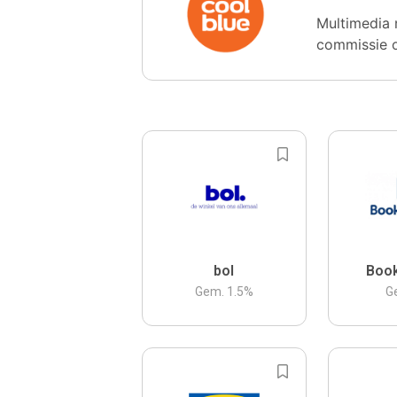
Multimedia 
commissie 
bol
Boo
Gem.
1.5
%
G