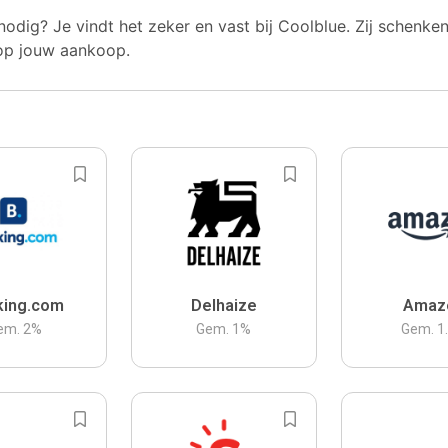
nodig? Je vindt het zeker en vast bij Coolblue. Zij schenke
op jouw aankoop.
king.com
Delhaize
Amaz
em.
2
%
Gem.
1
%
Gem.
1