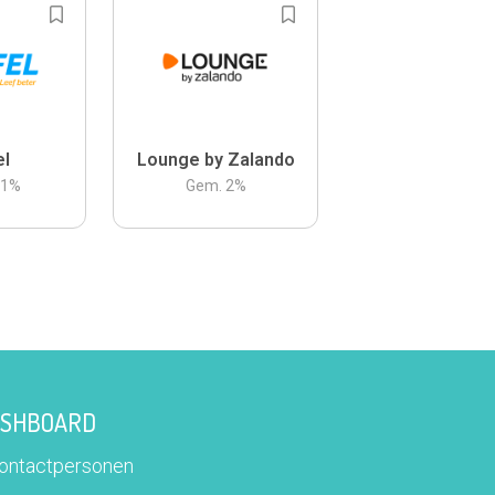
el
Lounge by Zalando
.1
%
Gem.
2
%
DASHBOARD
contactpersonen