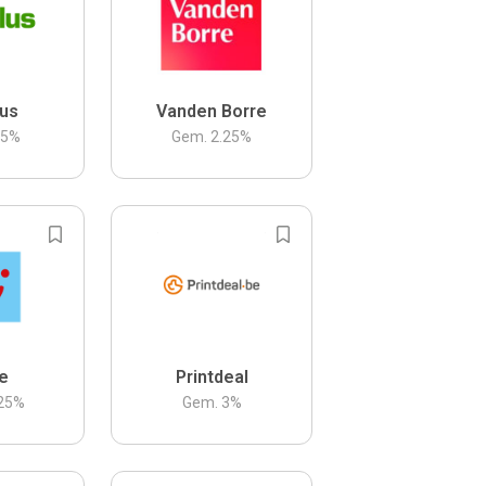
us
Vanden Borre
.5
%
Gem.
2.25
%
be
Printdeal
25
%
Gem.
3
%