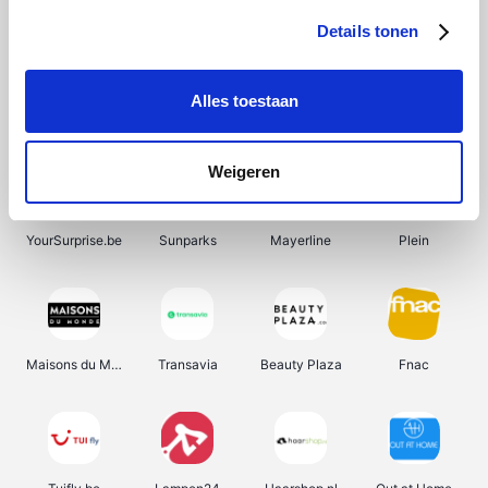
Details tonen
Alles toestaan
Manutan
Pazzox
Wijnbeurs.be
HBM Machines
Weigeren
YourSurprise.be
Sunparks
Mayerline
Plein
Maisons du Monde
Transavia
Beauty Plaza
Fnac