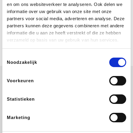
Bij Booking.com boek je niet alleen je
en om ons websiteverkeer te analyseren. Ook delen we
verblijf, maar ook je vlucht, je huurauto
informatie over uw gebruik van onze site met onze
én attracties!
partners voor social media, adverteren en analyse. Deze
partners kunnen deze gegevens combineren met andere
Coolblue
informatie die u aan ze heeft verstrekt of die ze hebben
Multimedia nodig? Je vindt het zeker
verzameld op basis van uw gebruik van hun services.
en vast bij Coolblue. Zij schenken je
vereniging gem. 1,5% commissie op
jouw aankoop.
Toestemmingsselectie
Noodzakelijk
Voorkeuren
EuroGifts
ZEB
Ibood
Get Your Guide
Statistieken
Marketing
Shein
Bergfreunde
SupraBazar
Smartwatchbanden