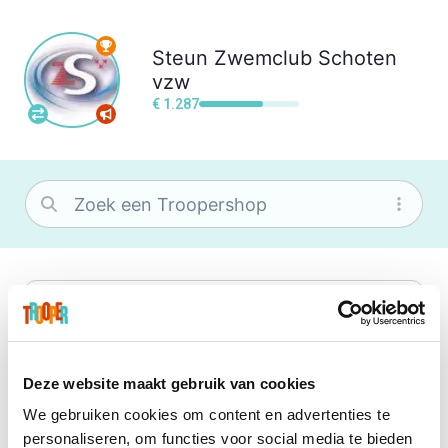
Steun
Zwemclub Schoten
vzw
€ 1.287
bol
Wat je ook zoekt, je vindt het zeker bij
bol. Je vereniging krijgt gem. 1,5%
commissie op jouw aankoop.
Deze website maakt gebruik van cookies
We gebruiken cookies om content en advertenties te
Booking.com
personaliseren, om functies voor social media te bieden