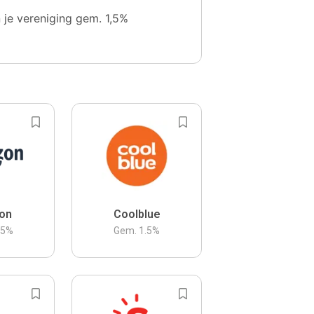
n je vereniging gem. 1,5%
on
Coolblue
.5
%
Gem.
1.5
%