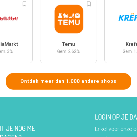
iaMarkt
Temu
Kref
em.
3
%
Gem.
2.62
%
Gem.
1
Ontdek meer dan 1.000 andere shops
LOGIN OP JE 
IT JE NOG MET
Enkel voor onze 