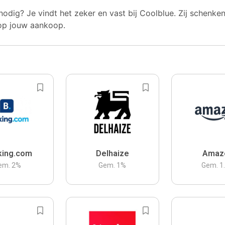
nodig? Je vindt het zeker en vast bij Coolblue. Zij schenke
op jouw aankoop.
king.com
Delhaize
Amaz
em.
2
%
Gem.
1
%
Gem.
1