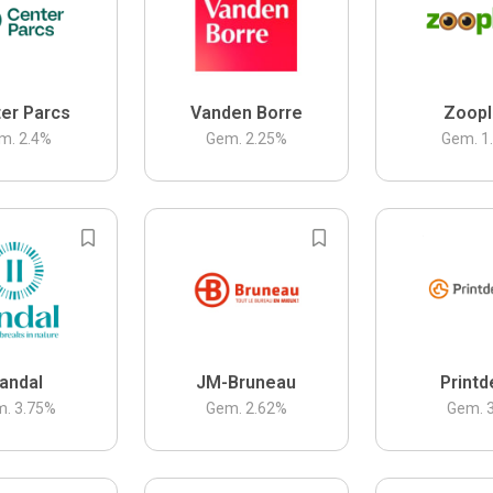
er Parcs
Vanden Borre
Zoopl
m.
2.4
%
Gem.
2.25
%
Gem.
1
andal
JM-Bruneau
Printd
m.
3.75
%
Gem.
2.62
%
Gem.