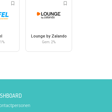
el
Lounge by Zalando
.1
%
Gem.
2
%
DASHBOARD
contactpersonen