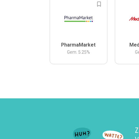
PharmaMarket
Med
Gem.
5.25
%
G
Z