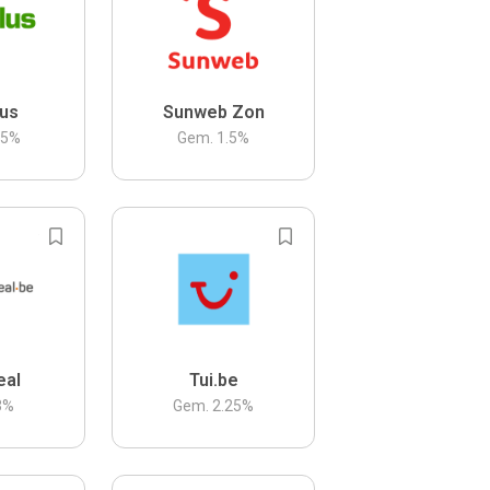
us
Sunweb Zon
.5
%
Gem.
1.5
%
eal
Tui.be
3
%
Gem.
2.25
%