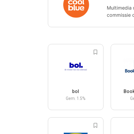
Multimedia 
commissie 
bol
Boo
Gem.
1.5
%
G