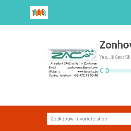
Zonhov
Yes, Jij Gaat S
€ 0