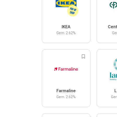
IKEA
Cent
Gem.
2.62
%
Ge
Farmaline
L
Gem.
2.62
%
Ge