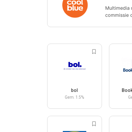
Multimedia 
commissie 
bol
Boo
Gem.
1.5
%
G