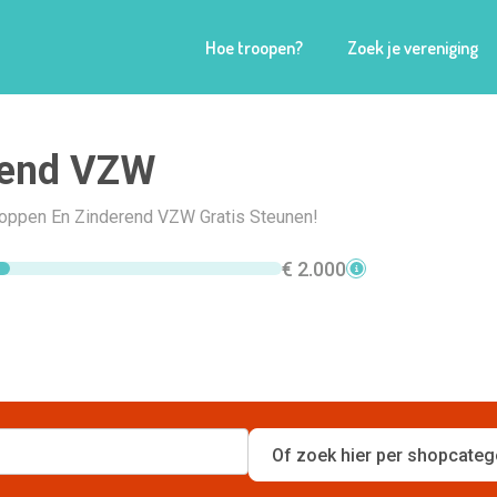
Hoe troopen?
Zoek je vereniging
rend VZW
Shoppen En Zinderend VZW Gratis Steunen!
€ 2.000