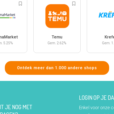
maMarket
Temu
Kref
m.
5.25
%
Gem.
2.62
%
Gem.
1
Ontdek meer dan 1.000 andere shops
LOGIN OP JE 
IT JE NOG MET
Enkel voor onze 