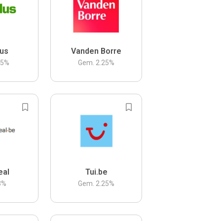
us
Vanden Borre
.5
%
Gem.
2.25
%
eal
Tui.be
3
%
Gem.
2.25
%