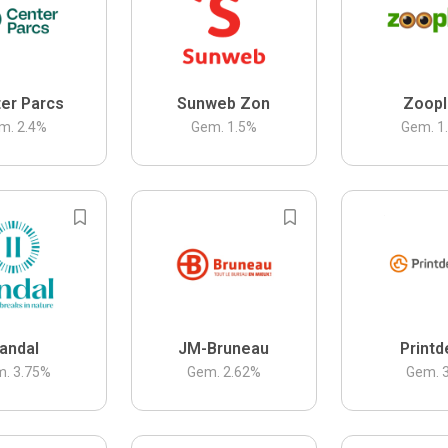
er Parcs
Sunweb Zon
Zoopl
m.
2.4
%
Gem.
1.5
%
Gem.
1
andal
JM-Bruneau
Printd
m.
3.75
%
Gem.
2.62
%
Gem.