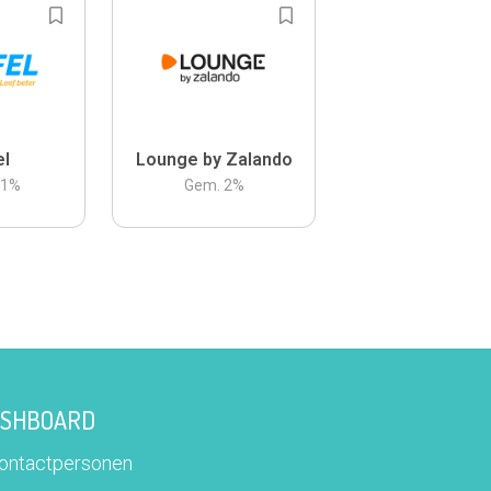
el
Lounge by Zalando
.1
%
Gem.
2
%
DASHBOARD
contactpersonen