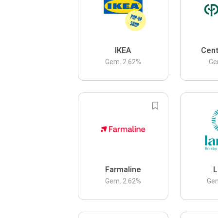
IKEA
Cent
Gem.
2.62
%
Ge
Farmaline
L
Gem.
2.62
%
Ge