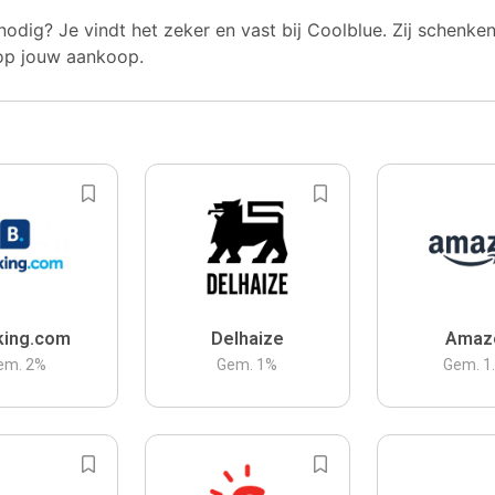
nodig? Je vindt het zeker en vast bij Coolblue. Zij schenke
op jouw aankoop.
king.com
Delhaize
Amaz
em.
2
%
Gem.
1
%
Gem.
1