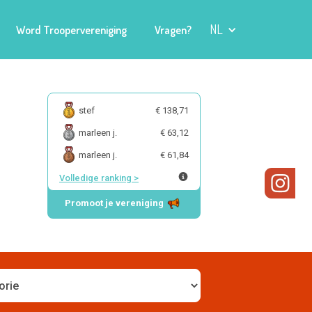
NL
Word Troopervereniging
Vragen?
stef
€ 138,71
marleen j.
€ 63,12
marleen j.
€ 61,84
Volledige ranking
>
Promoot je vereniging