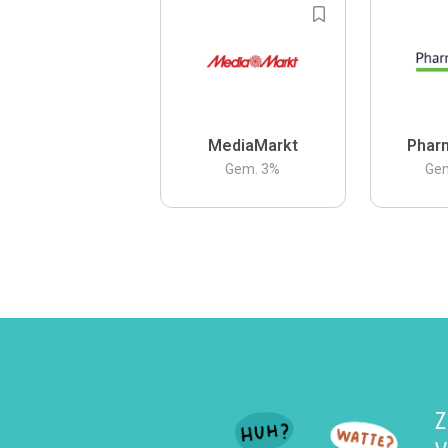
MediaMarkt
Phar
Gem.
3
%
Ge
Z