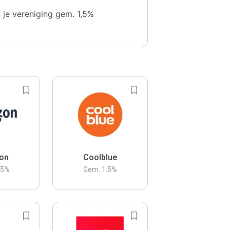
n je vereniging gem. 1,5%
on
Coolblue
.5
%
Gem.
1.5
%