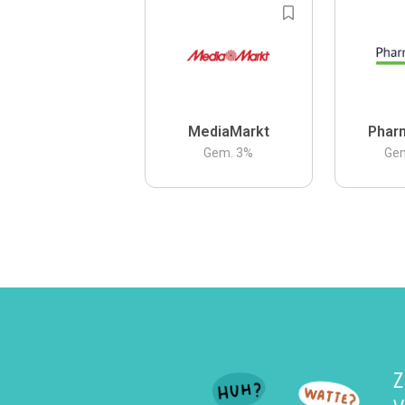
MediaMarkt
Phar
Gem.
3
%
Ge
Z