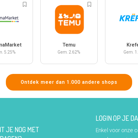
maMarket
Temu
Kref
m.
5.25
%
Gem.
2.62
%
Gem.
1
Ontdek meer dan 1.000 andere shops
LOGIN OP JE 
IT JE NOG MET
Enkel voor onze 