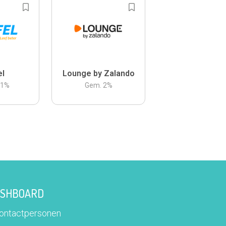
el
Lounge by Zalando
.1
%
Gem.
2
%
DASHBOARD
contactpersonen