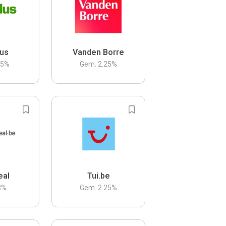
us
Vanden Borre
.5
%
Gem.
2.25
%
eal
Tui.be
3
%
Gem.
2.25
%