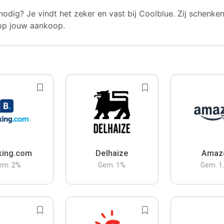
nodig? Je vindt het zeker en vast bij Coolblue. Zij schenke
op jouw aankoop.
king.com
Delhaize
Amaz
em.
2
%
Gem.
1
%
Gem.
1