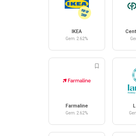
IKEA
Cent
Gem.
2.62
%
Ge
Farmaline
L
Gem.
2.62
%
Ge