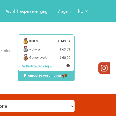
NL
Word Troopervereniging
Vragen?
Kurt V.
€ 149,84
vicky W.
€ 63,03
zeilen.
Genevieve U.
€ 60,00
Volledige ranking
>
Promoot je vereniging