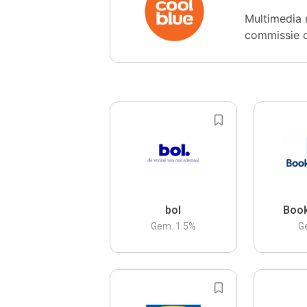
Multimedia 
commissie 
bol
Boo
Gem.
1.5
%
G