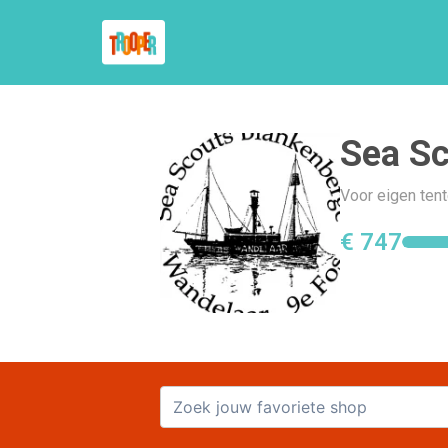
Sea Sc
Voor eigen ten
€ 747