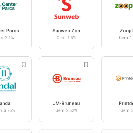
er Parcs
Sunweb Zon
Zoopl
m.
2.4
%
Gem.
1.5
%
Gem.
1
andal
JM-Bruneau
Printd
m.
3.75
%
Gem.
2.62
%
Gem.