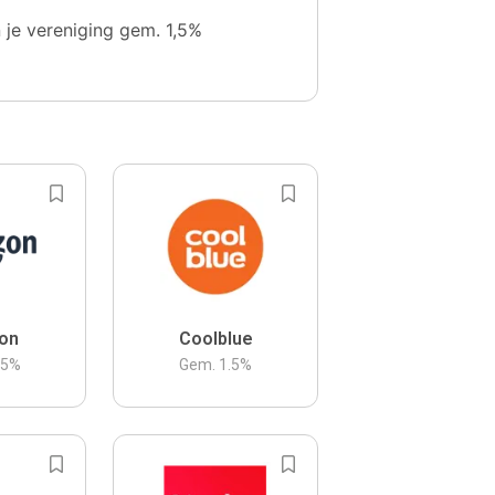
n je vereniging gem. 1,5%
on
Coolblue
.5
%
Gem.
1.5
%