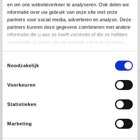
Bij Booking.com boek je niet alleen je
en om ons websiteverkeer te analyseren. Ook delen we
verblijf, maar ook je vlucht, je huurauto
informatie over uw gebruik van onze site met onze
én attracties!
partners voor social media, adverteren en analyse. Deze
partners kunnen deze gegevens combineren met andere
Coolblue
informatie die u aan ze heeft verstrekt of die ze hebben
Multimedia nodig? Je vindt het zeker
verzameld op basis van uw gebruik van hun services.
en vast bij Coolblue. Zij schenken je
vereniging gem. 1,5% commissie op
jouw aankoop.
Toestemmingsselectie
Noodzakelijk
Voorkeuren
ZEB
EuroGifts
Ibood
Get Your Guide
Statistieken
Marketing
SupraBazar
Shein
Bergfreunde
Smartwatchbanden