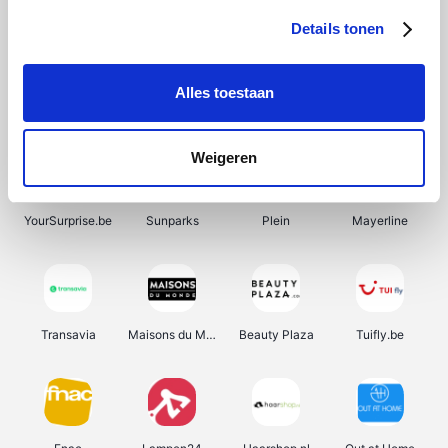
Details tonen
Alles toestaan
Manutan
Pazzox
Wijnbeurs.be
HBM Machines
Weigeren
YourSurprise.be
Sunparks
Plein
Mayerline
Transavia
Maisons du Monde
Beauty Plaza
Tuifly.be