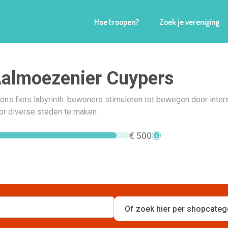
Hoe troopen?
Zoek je vereniging
almoezenier Cuypers
 ons fiets labyrinth: bewoners stimuleren tot bewegen door inter
oor diverse steden te maken
€ 500