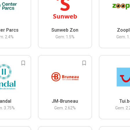
er Parcs
Sunweb Zon
Zoopl
m.
2.4
%
Gem.
1.5
%
Gem.
1
andal
JM-Bruneau
Tui.
m.
3.75
%
Gem.
2.62
%
Gem.
2.