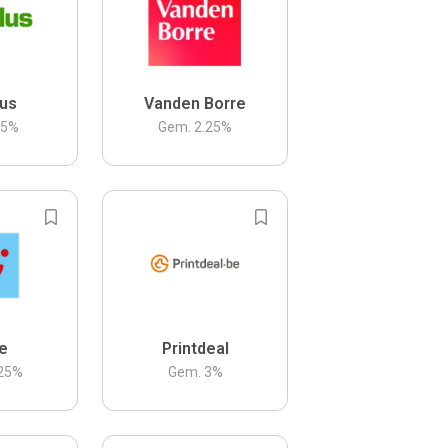
us
Vanden Borre
.5
%
Gem.
2.25
%
be
Printdeal
25
%
Gem.
3
%