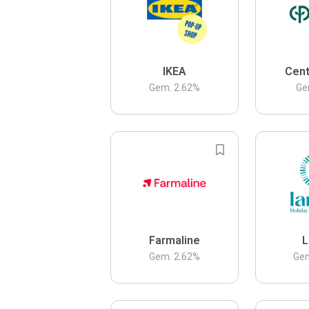
IKEA
Cent
Gem.
2.62
%
Ge
Farmaline
L
Gem.
2.62
%
Ge