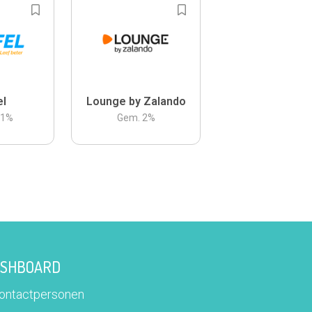
el
Lounge by Zalando
.1
%
Gem.
2
%
DASHBOARD
contactpersonen