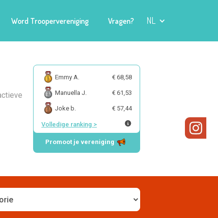
NL
Word Troopervereniging
Vragen?
Emmy A.
€ 68,58
Manuella J.
€ 61,53
actieve
Joke b.
€ 57,44
Volledige ranking
>
Promoot je vereniging