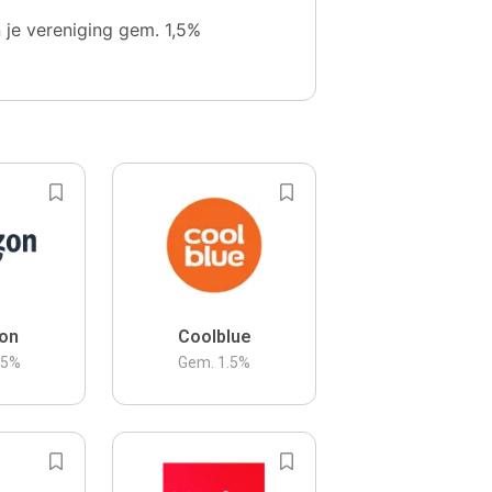
n je vereniging gem. 1,5%
on
Coolblue
.5
%
Gem.
1.5
%