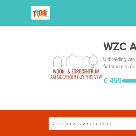
WZC A
Uitbreiding van
fietstochten d
€ 459