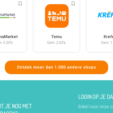
maMarket
Temu
Kref
m.
5.25
%
Gem.
2.62
%
Gem.
1
Ontdek meer dan 1.000 andere shops
LOGIN OP JE 
IT JE NOG MET
Enkel voor onze 