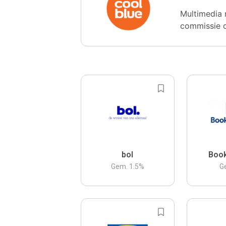
Multimedia 
commissie 
bol
Boo
Gem.
1.5
%
G