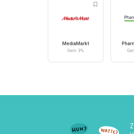
MediaMarkt
Phar
Gem.
3
%
Ge
Z