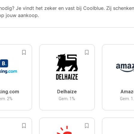
nodig? Je vindt het zeker en vast bij Coolblue. Zij schenke
op jouw aankoop.
king.com
Delhaize
Amaz
em.
2
%
Gem.
1
%
Gem.
1