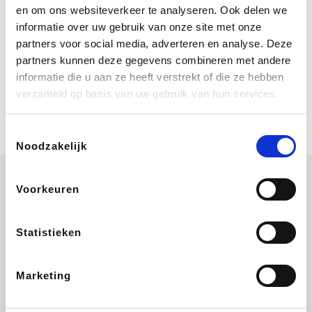
Bij Booking.com boek je niet alleen je
en om ons websiteverkeer te analyseren. Ook delen we
verblijf, maar ook je vlucht, je huurauto
informatie over uw gebruik van onze site met onze
én attracties!
partners voor social media, adverteren en analyse. Deze
partners kunnen deze gegevens combineren met andere
Coolblue
informatie die u aan ze heeft verstrekt of die ze hebben
Multimedia nodig? Je vindt het zeker
verzameld op basis van uw gebruik van hun services.
en vast bij Coolblue. Zij schenken je
vereniging gem. 1,5% commissie op
jouw aankoop.
Toestemmingsselectie
Noodzakelijk
Voorkeuren
Disneyland Paris
EuroGifts
Ibood
SupraBazar
Statistieken
Marketing
Shein
Get Your Guide
Bergfreunde
Pazzox