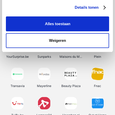
Details tonen
Alles toestaan
Smartwatchbanden
Manutan
Wijnbeurs.be
HBM Machines
Weigeren
YourSurprise.be
Sunparks
Maisons du Monde
Plein
Transavia
Mayerline
Beauty Plaza
Fnac