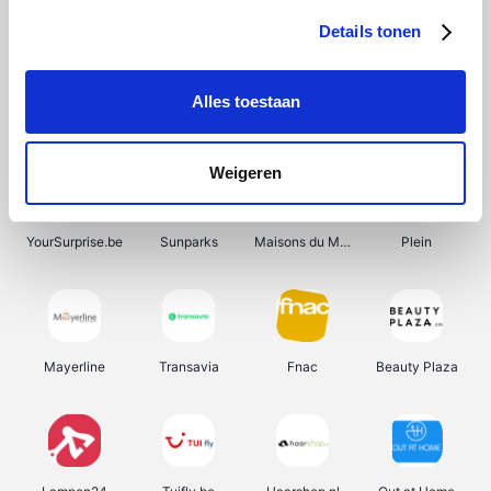
Details tonen
Alles toestaan
Manutan
Get Your Guide
Wijnbeurs.be
HBM Machines
Weigeren
YourSurprise.be
Sunparks
Maisons du Monde
Plein
Mayerline
Transavia
Fnac
Beauty Plaza