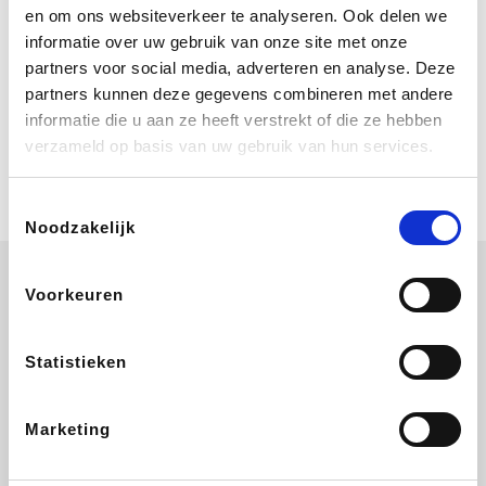
Bij Booking.com boek je niet alleen je
en om ons websiteverkeer te analyseren. Ook delen we
verblijf, maar ook je vlucht, je huurauto
informatie over uw gebruik van onze site met onze
én attracties!
partners voor social media, adverteren en analyse. Deze
partners kunnen deze gegevens combineren met andere
Coolblue
informatie die u aan ze heeft verstrekt of die ze hebben
Multimedia nodig? Je vindt het zeker
verzameld op basis van uw gebruik van hun services.
en vast bij Coolblue. Zij schenken je
vereniging gem. 1,5% commissie op
jouw aankoop.
Toestemmingsselectie
Noodzakelijk
Voorkeuren
Wijnvoordeel.be
EuroGifts
Ibood
SupraBazar
Statistieken
Marketing
Shein
Bergfreunde
Pazzox
Smartwatchbanden