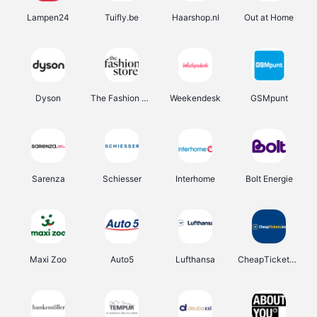
Lampen24
Tuifly.be
Haarshop.nl
Out at Home
Dyson
The Fashion Store
Weekendesk
GSMpunt
Sarenza
Schiesser
Interhome
Bolt Energie
Maxi Zoo
Auto5
Lufthansa
CheapTickets.be