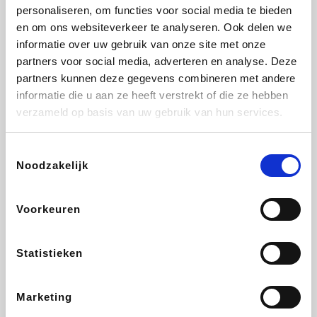
Vidaxl
Lampenlicht.be
Plopsa
Adidas
personaliseren, om functies voor social media te bieden
en om ons websiteverkeer te analyseren. Ook delen we
informatie over uw gebruik van onze site met onze
partners voor social media, adverteren en analyse. Deze
partners kunnen deze gegevens combineren met andere
Hotels.com
All Accor
Medpets.be
Brussels Airlines
informatie die u aan ze heeft verstrekt of die ze hebben
verzameld op basis van uw gebruik van hun services.
Toestemmingsselectie
Noodzakelijk
DectDirect
ZEB
Wondr.Care
Disneyland Paris
Voorkeuren
Wijnvoordeel.be
EuroGifts
Ibood
SupraBazar
Statistieken
Marketing