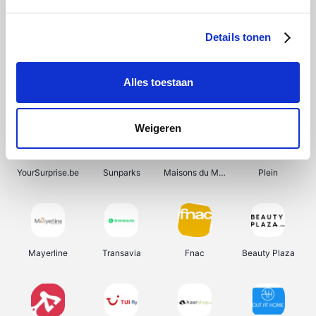
Shein
Bergfreunde
Pazzox
Smartwatchbanden
Details tonen
Alles toestaan
Manutan
Get Your Guide
Wijnbeurs.be
HBM Machines
Weigeren
YourSurprise.be
Sunparks
Maisons du Monde
Plein
Mayerline
Transavia
Fnac
Beauty Plaza