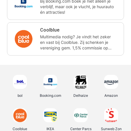
Bij Booking.com boek je niet alleen je
verblijf, maar ook je vlucht, je huurauto
én attracties!
Coolblue
Multimedia nodig? Je vindt het zeker
en vast bij Coolblue. Zij schenken je
vereniging gem. 1,5% commissie op
jouw aankoop.
bol
Booking.com
Delhaize
Amazon
Coolblue
IKEA
Center Parcs
Sunweb Zon