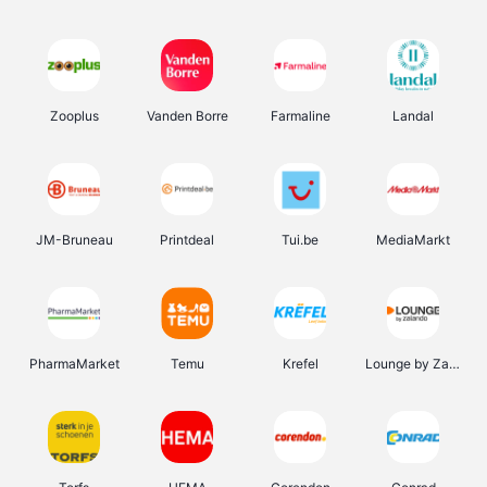
Zooplus
Vanden Borre
Farmaline
Landal
JM-Bruneau
Printdeal
Tui.be
MediaMarkt
PharmaMarket
Temu
Krefel
Lounge by Zalando