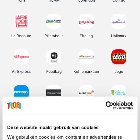
Torfs
HEMA
Corendon
Conrad
La Redoute
Printabout
Efteling
Hallmark
Ali Express
Foodbag
Koffiemarkt.be
Lego
Prijsvrij
Rowenta
Autodoc
De Online Drogist
Deze website maakt gebruik van cookies
We gebruiken cookies om content en advertenties te