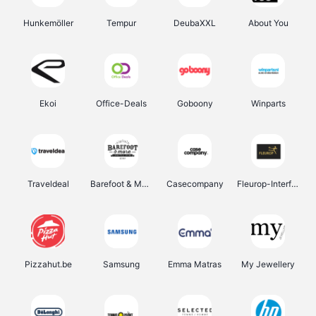
Hunkemöller
Tempur
DeubaXXL
About You
Ekoi
Office-Deals
Goboony
Winparts
Traveldeal
Barefoot & More
Casecompany
Fleurop-Interflora
Pizzahut.be
Samsung
Emma Matras
My Jewellery