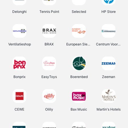
Delonghi
Tennis Point
Selected
HP Store
Ventilatieshop
BRAX
European Sleeper
Centrum Voor Avondonderwijs
Bonprix
EasyToys
Boerenbed
Zeeman
CEWE
Oilily
Bax Music
Martin's Hotels