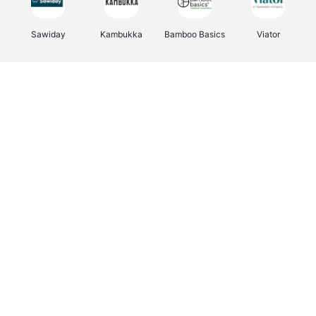
Sawiday
Kambukka
Bamboo Basics
Viator
Deurklinkenshop
Samsonite
Vertbaudet
OTTO Office
Energie.be
Joybuy
Groepen.be
Name It
Albelli.be
Borgerhoff & Lamberigts
Myprotein
JBL