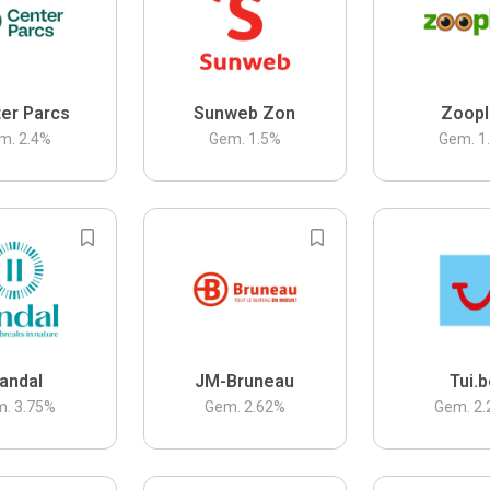
er Parcs
Sunweb Zon
Zoopl
m.
2.4
%
Gem.
1.5
%
Gem.
1
andal
JM-Bruneau
Tui.
m.
3.75
%
Gem.
2.62
%
Gem.
2.