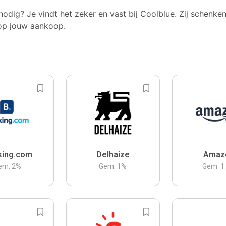
nodig? Je vindt het zeker en vast bij Coolblue. Zij schenke
op jouw aankoop.
king.com
Delhaize
Amaz
em.
2
%
Gem.
1
%
Gem.
1