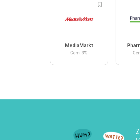
MediaMarkt
Phar
Gem.
3
%
Ge
Z