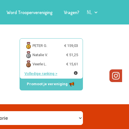
NL
Word Troopervereniging
Vragen?
PETER G.
€ 159,03
Natalie V.
€ 51,25
Veerle L.
€ 15,61
Volledige ranking
>
Promoot je vereniging