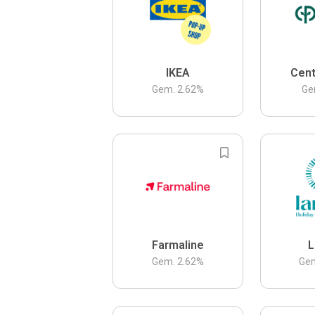
IKEA
Cent
Gem.
2.62
%
Ge
Farmaline
L
Gem.
2.62
%
Ge