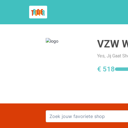
VZW W
Yes, Jij Gaat 
€ 518