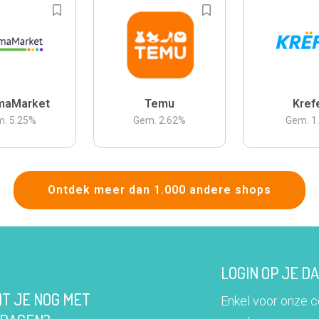
maMarket
Temu
Kref
m.
5.25
%
Gem.
2.62
%
Gem.
1
Ontdek meer dan 1.000 andere shops
LOGIN OP JE 
IT JE NOG MET
Enkel voor onze 