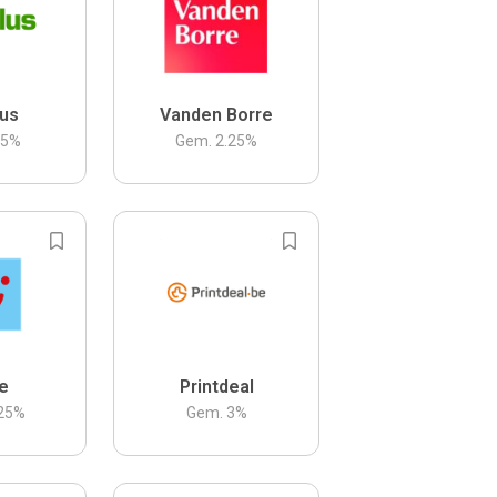
us
Vanden Borre
.5
%
Gem.
2.25
%
be
Printdeal
25
%
Gem.
3
%