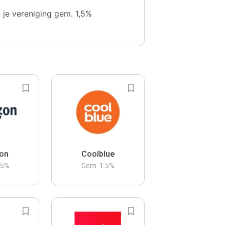
n je vereniging gem. 1,5%
on
Coolblue
.5
%
Gem.
1.5
%