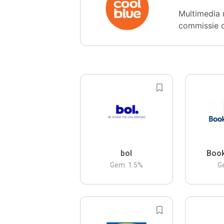
Multimedia 
commissie 
bol
Boo
Gem.
1.5
%
G