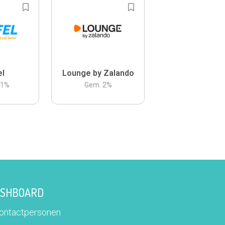
el
Lounge by Zalando
.1
%
Gem.
2
%
DASHBOARD
contactpersonen