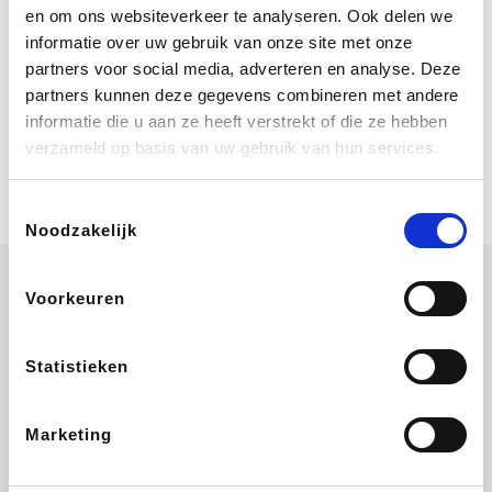
Bij Booking.com boek je niet alleen je
en om ons websiteverkeer te analyseren. Ook delen we
verblijf, maar ook je vlucht, je huurauto
informatie over uw gebruik van onze site met onze
én attracties!
partners voor social media, adverteren en analyse. Deze
partners kunnen deze gegevens combineren met andere
Coolblue
informatie die u aan ze heeft verstrekt of die ze hebben
Multimedia nodig? Je vindt het zeker
verzameld op basis van uw gebruik van hun services.
en vast bij Coolblue. Zij schenken je
vereniging gem. 1,5% commissie op
jouw aankoop.
Toestemmingsselectie
Noodzakelijk
Voorkeuren
ZEB
EuroGifts
Ibood
Get Your Guide
Statistieken
Marketing
SupraBazar
Shein
Bergfreunde
Smartwatchbanden