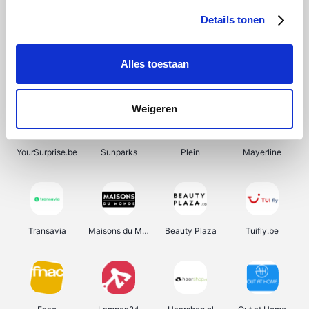
Details tonen
Alles toestaan
Manutan
Pazzox
Wijnbeurs.be
HBM Machines
Weigeren
YourSurprise.be
Sunparks
Plein
Mayerline
Transavia
Maisons du Monde
Beauty Plaza
Tuifly.be