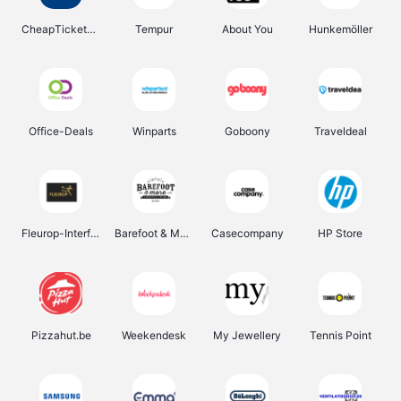
CheapTickets.be
Tempur
About You
Hunkemöller
Office-Deals
Winparts
Goboony
Traveldeal
Fleurop-Interflora
Barefoot & More
Casecompany
HP Store
Pizzahut.be
Weekendesk
My Jewellery
Tennis Point