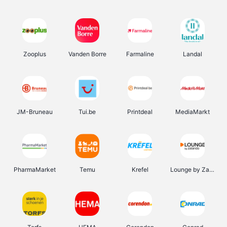
Zooplus
Vanden Borre
Farmaline
Landal
JM-Bruneau
Tui.be
Printdeal
MediaMarkt
PharmaMarket
Temu
Krefel
Lounge by Zalando