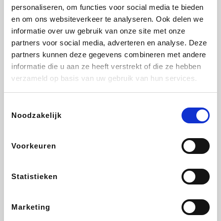
Vidaxl
Lampenlicht.be
Adidas
Hotels.com
personaliseren, om functies voor social media te bieden
en om ons websiteverkeer te analyseren. Ook delen we
informatie over uw gebruik van onze site met onze
partners voor social media, adverteren en analyse. Deze
partners kunnen deze gegevens combineren met andere
Plopsa
DectDirect
Medpets.be
All Accor
informatie die u aan ze heeft verstrekt of die ze hebben
verzameld op basis van uw gebruik van hun services.
Toestemmingsselectie
Noodzakelijk
Brussels Airlines
Wondr.Care
Wijnvoordeel.be
Disneyland Paris
Voorkeuren
ZEB
EuroGifts
Ibood
Get Your Guide
Statistieken
Marketing