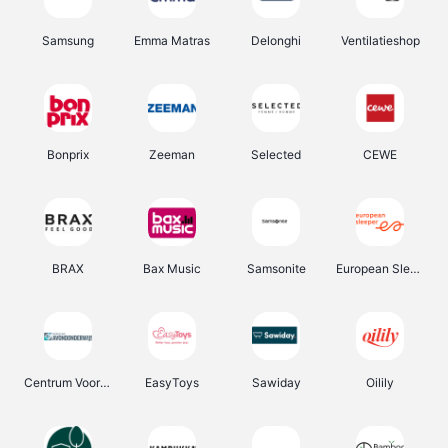
Samsung
Emma Matras
Delonghi
Ventilatieshop
Bonprix
Zeeman
Selected
CEWE
BRAX
Bax Music
Samsonite
European Sleeper
Centrum Voor Avondonderwijs
EasyToys
Sawiday
Oilily