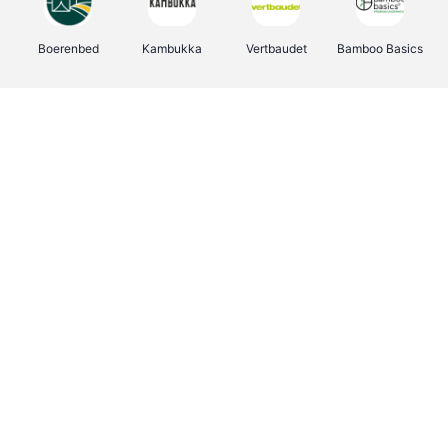
Boerenbed
Kambukka
Vertbaudet
Bamboo Basics
Viator
Deurklinkenshop
Joybuy
OTTO Office
Energie.be
Groepen.be
Name It
Shop like you Give A Damn
Expedia.be
Borgerhoff & Lamberigts
Myprotein
Albelli.be