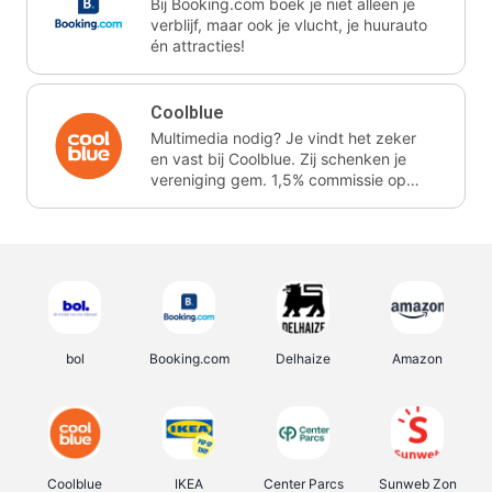
Bij Booking.com boek je niet alleen je
verblijf, maar ook je vlucht, je huurauto
én attracties!
Coolblue
Multimedia nodig? Je vindt het zeker
en vast bij Coolblue. Zij schenken je
vereniging gem. 1,5% commissie op
jouw aankoop.
bol
Booking.com
Delhaize
Amazon
Coolblue
IKEA
Center Parcs
Sunweb Zon