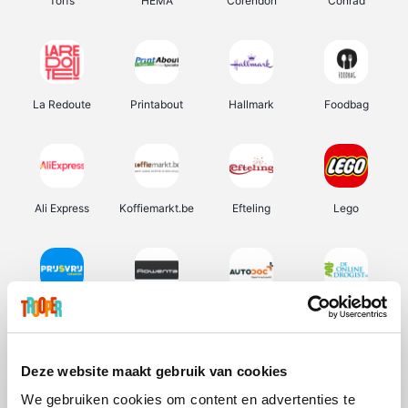
Torfs
HEMA
Corendon
Conrad
La Redoute
Printabout
Hallmark
Foodbag
Ali Express
Koffiemarkt.be
Efteling
Lego
Prijsvrij
Rowenta
Autodoc
De Online Drogist
Deze website maakt gebruik van cookies
We gebruiken cookies om content en advertenties te