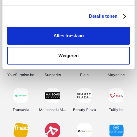
SupraBazar
Shein
Bergfreunde
Smartwatchbanden
Details tonen
Alles toestaan
Manutan
Pazzox
Wijnbeurs.be
HBM Machines
Weigeren
YourSurprise.be
Sunparks
Plein
Mayerline
Transavia
Maisons du Monde
Beauty Plaza
Tuifly.be