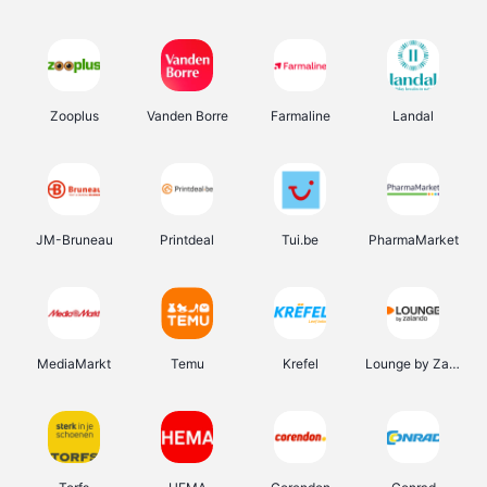
Zooplus
Vanden Borre
Farmaline
Landal
JM-Bruneau
Printdeal
Tui.be
PharmaMarket
MediaMarkt
Temu
Krefel
Lounge by Zalando