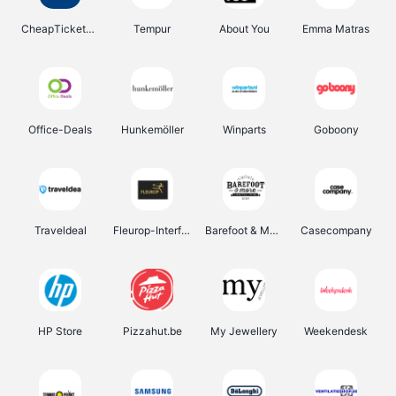
CheapTickets.be
Tempur
About You
Emma Matras
Office-Deals
Hunkemöller
Winparts
Goboony
Traveldeal
Fleurop-Interflora
Barefoot & More
Casecompany
HP Store
Pizzahut.be
My Jewellery
Weekendesk