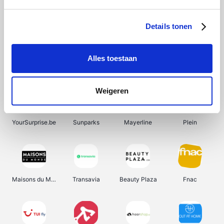
Shein
Bergfreunde
SupraBazar
Smartwatchbanden
Details tonen
Alles toestaan
Manutan
Pazzox
Wijnbeurs.be
HBM Machines
Weigeren
YourSurprise.be
Sunparks
Mayerline
Plein
Maisons du Monde
Transavia
Beauty Plaza
Fnac