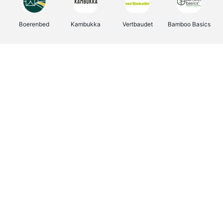
Boerenbed
Kambukka
Vertbaudet
Bamboo Basics
Viator
Deurklinkenshop
Joybuy
OTTO Office
Groepen.be
Shop like you Give A Damn
Expedia.be
Borgerhoff & Lamberigts
Myprotein
Albelli.be
Martin's Hotels
Name It