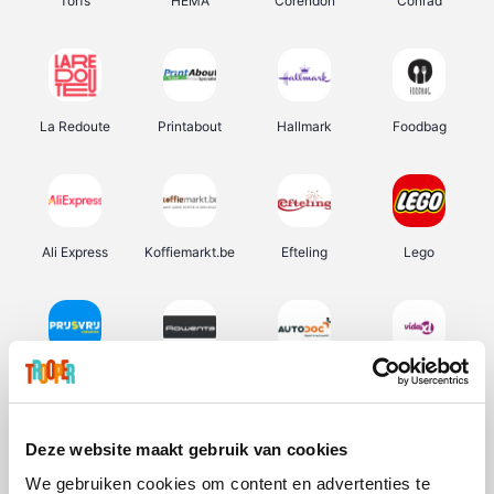
Torfs
HEMA
Corendon
Conrad
La Redoute
Printabout
Hallmark
Foodbag
Ali Express
Koffiemarkt.be
Efteling
Lego
Prijsvrij
Rowenta
Autodoc
Vidaxl
Deze website maakt gebruik van cookies
We gebruiken cookies om content en advertenties te