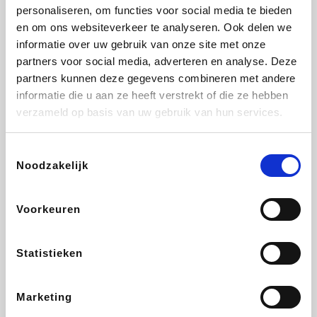
Lampenlicht.be
De Online Drogist
Hotels.com
Adidas
personaliseren, om functies voor social media te bieden
en om ons websiteverkeer te analyseren. Ook delen we
informatie over uw gebruik van onze site met onze
partners voor social media, adverteren en analyse. Deze
partners kunnen deze gegevens combineren met andere
Plopsa
DectDirect
Medpets.be
All Accor
informatie die u aan ze heeft verstrekt of die ze hebben
verzameld op basis van uw gebruik van hun services.
Toestemmingsselectie
Noodzakelijk
Brussels Airlines
Wondr.Care
Wijnvoordeel.be
Disneyland Paris
Voorkeuren
EuroGifts
ZEB
Ibood
Get Your Guide
Statistieken
Marketing