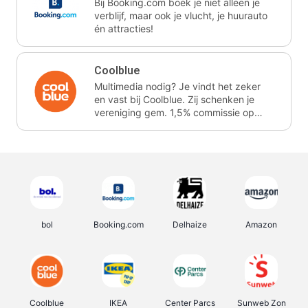
Bij Booking.com boek je niet alleen je
verblijf, maar ook je vlucht, je huurauto
én attracties!
Coolblue
Multimedia nodig? Je vindt het zeker
en vast bij Coolblue. Zij schenken je
vereniging gem. 1,5% commissie op
jouw aankoop.
bol
Booking.com
Delhaize
Amazon
Coolblue
IKEA
Center Parcs
Sunweb Zon