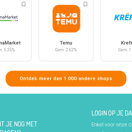
maMarket
Temu
Kref
m.
5.25
%
Gem.
2.62
%
Gem.
1
Ontdek meer dan 1.000 andere shops
LOGIN OP JE 
IT JE NOG MET
Enkel voor onze 