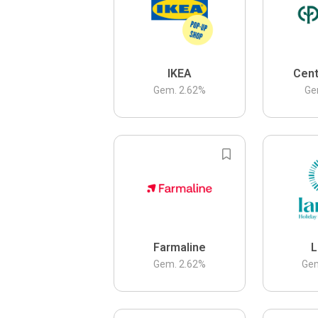
IKEA
Cent
Gem.
2.62
%
Ge
Farmaline
L
Gem.
2.62
%
Ge