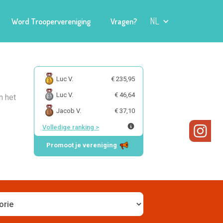
NL
Word Troopervereniging
Vragen?
Luc V.
€ 235,95
Luc V.
€ 46,64
n het
Jacob V.
€ 37,10
Volledige ranking
>
Promoot je vereniging