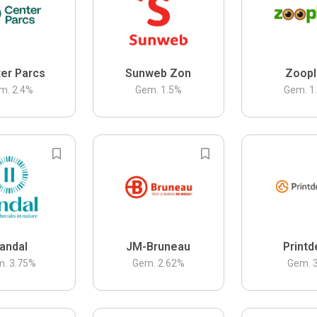
er Parcs
Sunweb Zon
Zoopl
m.
2.4
%
Gem.
1.5
%
Gem.
1
andal
JM-Bruneau
Printd
m.
3.75
%
Gem.
2.62
%
Gem.