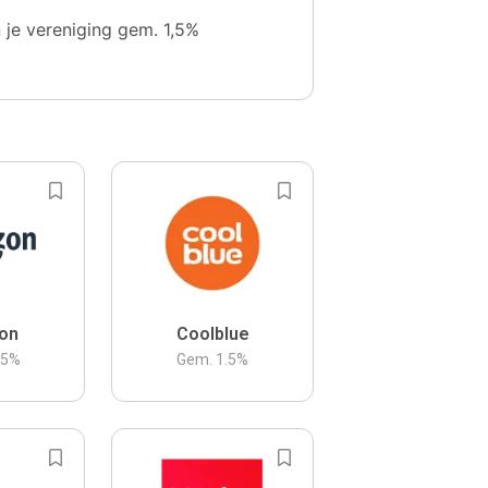
n je vereniging gem. 1,5%
on
Coolblue
.5
%
Gem.
1.5
%