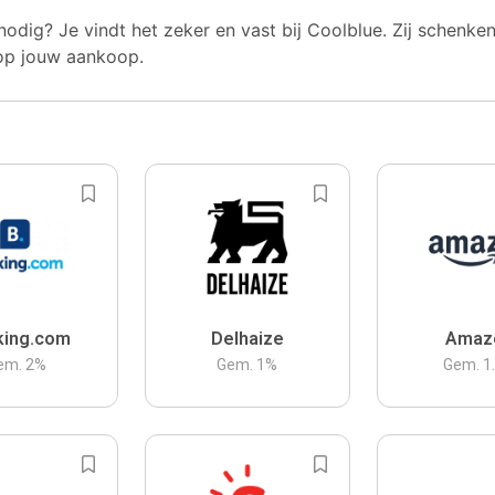
nodig? Je vindt het zeker en vast bij Coolblue. Zij schenke
op jouw aankoop.
king.com
Delhaize
Amaz
em.
2
%
Gem.
1
%
Gem.
1