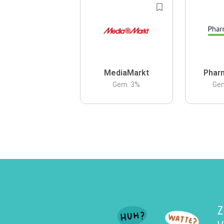
MediaMarkt
Phar
Gem.
3
%
Ge
Z