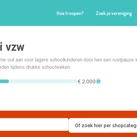
Hoe troopen?
Zoek je vereniging
i vzw
me-out aan voor lagere schoolkinderen door hen een rustpauze i
ieden tijdens drukke schoolweken.
€ 2.000