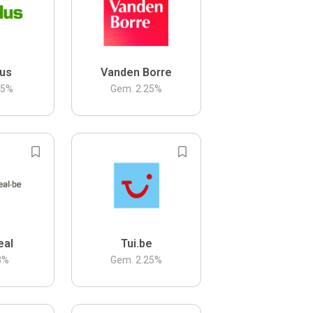
us
Vanden Borre
.5
%
Gem.
2.25
%
eal
Tui.be
3
%
Gem.
2.25
%