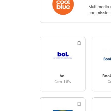
Multimedia 
commissie 
bol
Boo
Gem.
1.5
%
G