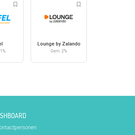
el
Lounge by Zalando
.1
%
Gem.
2
%
DASHBOARD
contactpersonen