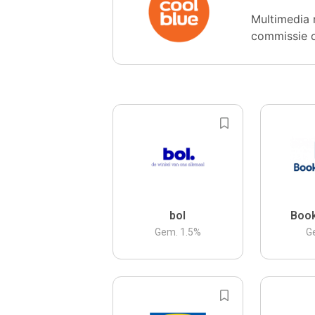
Multimedia 
commissie 
bol
Boo
Gem.
1.5
%
G