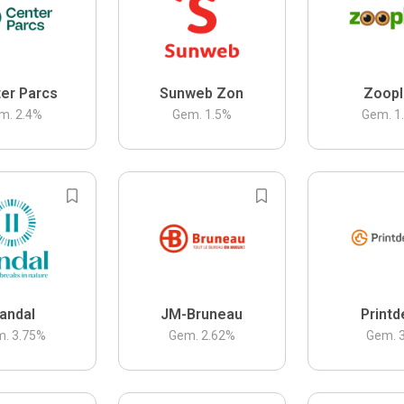
er Parcs
Sunweb Zon
Zoopl
m.
2.4
%
Gem.
1.5
%
Gem.
1
andal
JM-Bruneau
Printd
m.
3.75
%
Gem.
2.62
%
Gem.