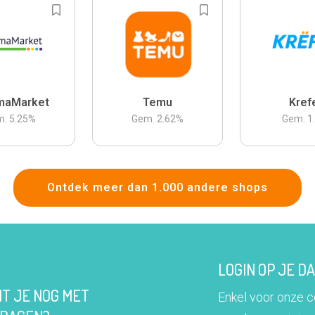
maMarket
Temu
Kref
m.
5.25
%
Gem.
2.62
%
Gem.
1
Ontdek meer dan 1.000 andere shops
LOGIN OP JE 
IT JE NOG MET
Enkel voor onze 