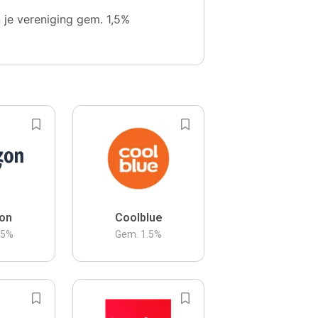
n je vereniging gem. 1,5%
on
Coolblue
.5
%
Gem.
1.5
%