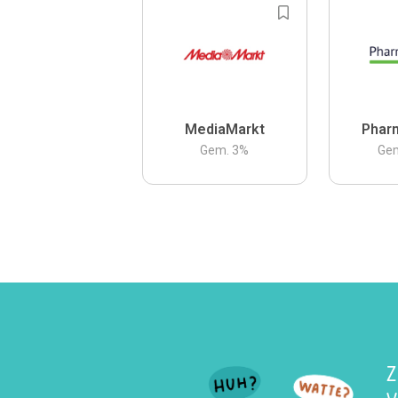
MediaMarkt
Phar
Gem.
3
%
Ge
Z