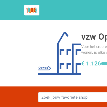
vzw O
Voor het creër
wonen, is elke
€ 1.126