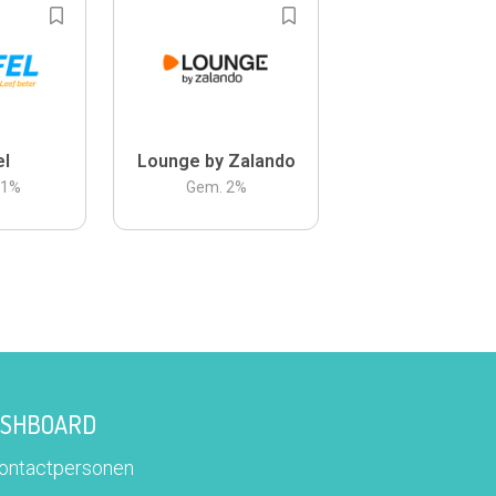
el
Lounge by Zalando
.1
%
Gem.
2
%
DASHBOARD
contactpersonen