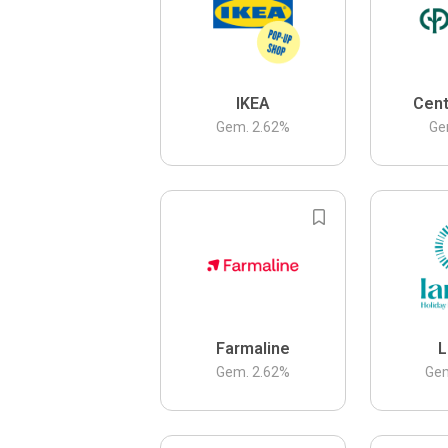
IKEA
Cent
Gem.
2.62
%
Ge
Farmaline
L
Gem.
2.62
%
Ge