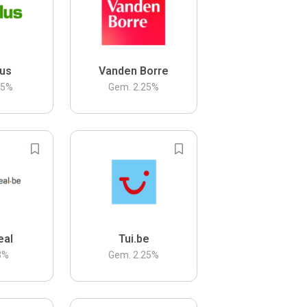
us
Vanden Borre
.5
%
Gem.
2.25
%
eal
Tui.be
3
%
Gem.
2.25
%