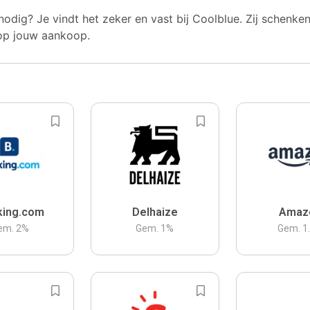
nodig? Je vindt het zeker en vast bij Coolblue. Zij schenke
op jouw aankoop.
king.com
Delhaize
Amaz
em.
2
%
Gem.
1
%
Gem.
1