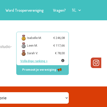
NL
Word Troopervereniging
Vragen?
Isabelle M.
€ 246,08
Leen M.
€ 117,66
studio-
Sarah V.
€ 78,00
Volledige ranking
>
Promoot je vereniging