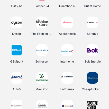
Tuifly.be
Lampen24
Haarshop.nl
Out at Home
Dyson
The Fashion Store
Weekendesk
Sarenza
GSMpunt
Schiesser
Interhome
Bolt Energie
Auto5
Maxi Zoo
Lufthansa
CheapTickets.be