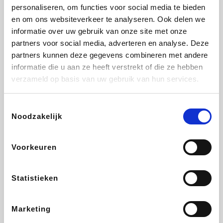
Vidaxl
Plopsa
Lampenlicht.be
Adidas
personaliseren, om functies voor social media te bieden
en om ons websiteverkeer te analyseren. Ook delen we
informatie over uw gebruik van onze site met onze
partners voor social media, adverteren en analyse. Deze
partners kunnen deze gegevens combineren met andere
Hotels.com
All Accor
Brussels Airlines
Medpets.be
informatie die u aan ze heeft verstrekt of die ze hebben
verzameld op basis van uw gebruik van hun services.
Toestemmingsselectie
Noodzakelijk
DectDirect
Wijnvoordeel.be
Wondr.Care
ZEB
Voorkeuren
Disneyland Paris
EuroGifts
Ibood
SupraBazar
Statistieken
Marketing