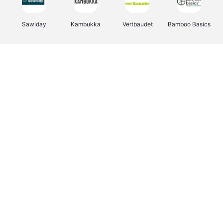
Sawiday
Kambukka
Vertbaudet
Bamboo Basics
Viator
Deurklinkenshop
Samsonite
OTTO Office
Energie.be
Groepen.be
Name It
Albelli.be
Joybuy
Borgerhoff & Lamberigts
Myprotein
JBL