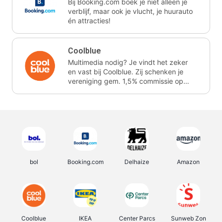
Bij Booking.com boek je niet alleen je
verblijf, maar ook je vlucht, je huurauto
én attracties!
Coolblue
Multimedia nodig? Je vindt het zeker
en vast bij Coolblue. Zij schenken je
vereniging gem. 1,5% commissie op
jouw aankoop.
bol
Booking.com
Delhaize
Amazon
Coolblue
IKEA
Center Parcs
Sunweb Zon