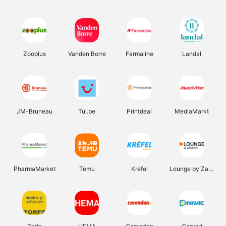
Zooplus
Vanden Borre
Farmaline
Landal
JM-Bruneau
Tui.be
Printdeal
MediaMarkt
PharmaMarket
Temu
Krefel
Lounge by Zalando