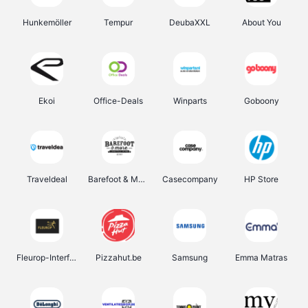
Hunkemöller
Tempur
DeubaXXL
About You
Ekoi
Office-Deals
Winparts
Goboony
Traveldeal
Barefoot & More
Casecompany
HP Store
Fleurop-Interflora
Pizzahut.be
Samsung
Emma Matras