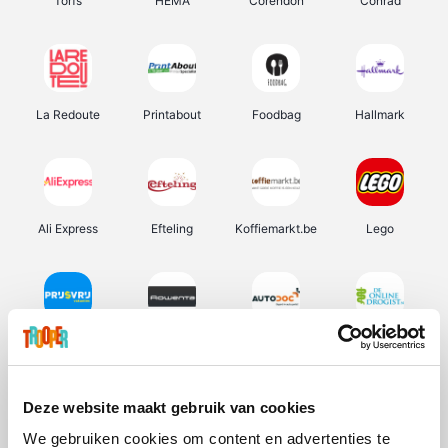
Torfs
HEMA
Corendon
Conrad
La Redoute
Printabout
Foodbag
Hallmark
Ali Express
Efteling
Koffiemarkt.be
Lego
Prijsvrij
Rowenta
Autodoc
De Online Drogist
Deze website maakt gebruik van cookies
We gebruiken cookies om content en advertenties te