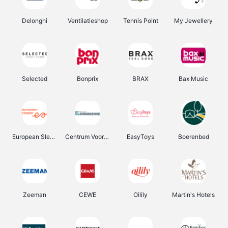
Delonghi
Ventilatieshop
Tennis Point
My Jewellery
Selected
Bonprix
BRAX
Bax Music
European Sleeper
Centrum Voor Avondonderwijs
EasyToys
Boerenbed
Zeeman
CEWE
Oilily
Martin's Hotels