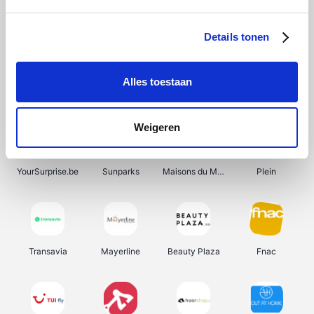
Shein
Get Your Guide
Bergfreunde
Pazzox
Details tonen
Alles toestaan
Smartwatchbanden
Manutan
Wijnbeurs.be
HBM Machines
Weigeren
YourSurprise.be
Sunparks
Maisons du Monde
Plein
Transavia
Mayerline
Beauty Plaza
Fnac