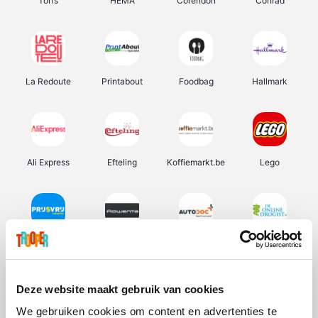
Torfs
HEMA
Corendon
Conrad
La Redoute
Printabout
Foodbag
Hallmark
Ali Express
Efteling
Koffiemarkt.be
Lego
Prijsvrij
Rowenta
Autodoc
De Online Drogist
Deze website maakt gebruik van cookies
We gebruiken cookies om content en advertenties te