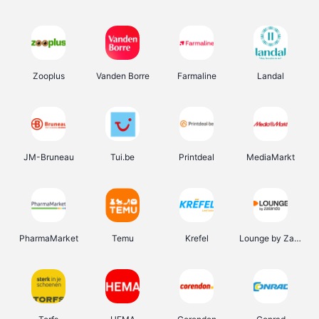
Zooplus
Vanden Borre
Farmaline
Landal
JM-Bruneau
Tui.be
Printdeal
MediaMarkt
PharmaMarket
Temu
Krefel
Lounge by Zalando