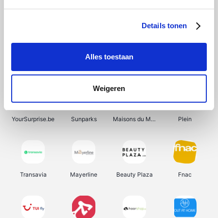
Shein
Get Your Guide
Bergfreunde
Pazzox
Details tonen
Alles toestaan
Smartwatchbanden
Manutan
Wijnbeurs.be
HBM Machines
Weigeren
YourSurprise.be
Sunparks
Maisons du Monde
Plein
Transavia
Mayerline
Beauty Plaza
Fnac