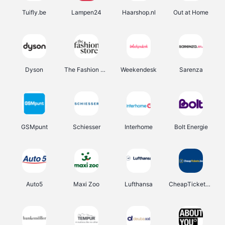
Tuifly.be
Lampen24
Haarshop.nl
Out at Home
Dyson
The Fashion Store
Weekendesk
Sarenza
GSMpunt
Schiesser
Interhome
Bolt Energie
Auto5
Maxi Zoo
Lufthansa
CheapTickets.be