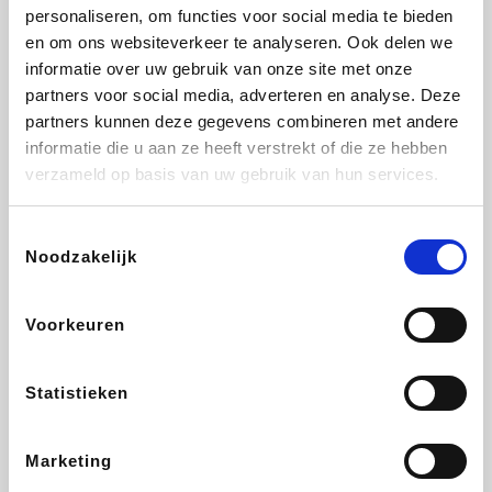
Vidaxl
Plopsa
Lampenlicht.be
Adidas
personaliseren, om functies voor social media te bieden
en om ons websiteverkeer te analyseren. Ook delen we
informatie over uw gebruik van onze site met onze
partners voor social media, adverteren en analyse. Deze
partners kunnen deze gegevens combineren met andere
Hotels.com
All Accor
Brussels Airlines
Medpets.be
informatie die u aan ze heeft verstrekt of die ze hebben
verzameld op basis van uw gebruik van hun services.
Toestemmingsselectie
Noodzakelijk
DectDirect
Wijnvoordeel.be
Wondr.Care
ZEB
Voorkeuren
Disneyland Paris
EuroGifts
Ibood
SupraBazar
Statistieken
Marketing