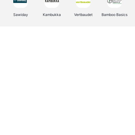
Sawiday
Kambukka
Vertbaudet
Bamboo Basics
Viator
Deurklinkenshop
Samsonite
OTTO Office
Energie.be
Groepen.be
Name It
Albelli.be
Joybuy
Borgerhoff & Lamberigts
Myprotein
JBL