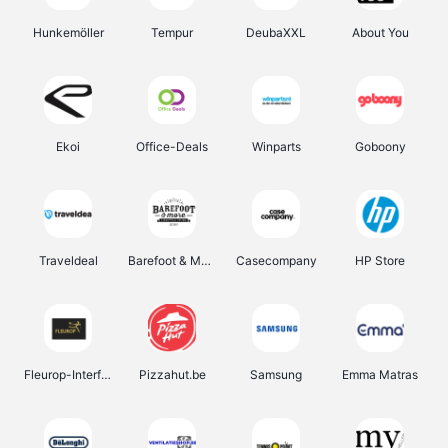
Hunkemöller
Tempur
DeubaXXL
About You
Ekoi
Office-Deals
Winparts
Goboony
Traveldeal
Barefoot & More
Casecompany
HP Store
Fleurop-Interflora
Pizzahut.be
Samsung
Emma Matras