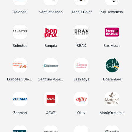
Delonghi
Ventilatieshop
Tennis Point
My Jewellery
Selected
Bonprix
BRAX
Bax Music
European Sleeper
Centrum Voor Avondonderwijs
EasyToys
Boerenbed
Zeeman
CEWE
Oilily
Martin's Hotels