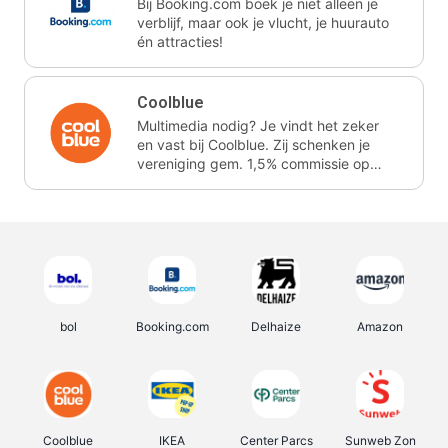
Bij Booking.com boek je niet alleen je
verblijf, maar ook je vlucht, je huurauto
én attracties!
Coolblue
Multimedia nodig? Je vindt het zeker
en vast bij Coolblue. Zij schenken je
vereniging gem. 1,5% commissie op
jouw aankoop.
bol
Booking.com
Delhaize
Amazon
Coolblue
IKEA
Center Parcs
Sunweb Zon