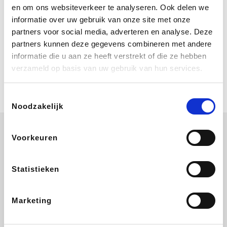
Bij Booking.com boek je niet alleen je
en om ons websiteverkeer te analyseren. Ook delen we
verblijf, maar ook je vlucht, je huurauto
informatie over uw gebruik van onze site met onze
én attracties!
partners voor social media, adverteren en analyse. Deze
partners kunnen deze gegevens combineren met andere
Coolblue
informatie die u aan ze heeft verstrekt of die ze hebben
Multimedia nodig? Je vindt het zeker
verzameld op basis van uw gebruik van hun services.
en vast bij Coolblue. Zij schenken je
vereniging gem. 1,5% commissie op
jouw aankoop.
Toestemmingsselectie
Noodzakelijk
Voorkeuren
Disneyland Paris
EuroGifts
Ibood
SupraBazar
Statistieken
Marketing
Shein
Get Your Guide
Bergfreunde
Pazzox