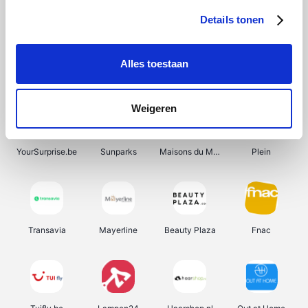
Details tonen
Alles toestaan
Smartwatchbanden
Manutan
Wijnbeurs.be
HBM Machines
Weigeren
YourSurprise.be
Sunparks
Maisons du Monde
Plein
Transavia
Mayerline
Beauty Plaza
Fnac