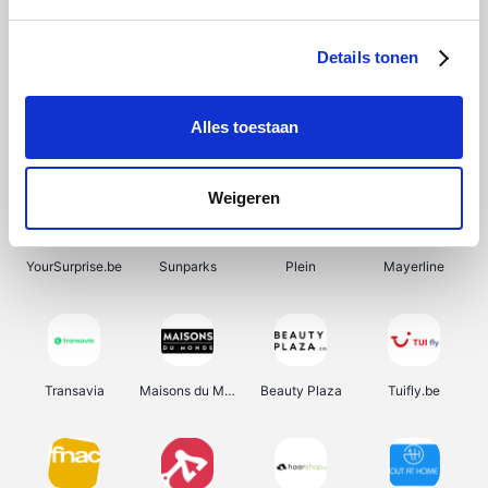
SupraBazar
Shein
Bergfreunde
Smartwatchbanden
Details tonen
Alles toestaan
Manutan
Pazzox
Wijnbeurs.be
HBM Machines
Weigeren
YourSurprise.be
Sunparks
Plein
Mayerline
Transavia
Maisons du Monde
Beauty Plaza
Tuifly.be