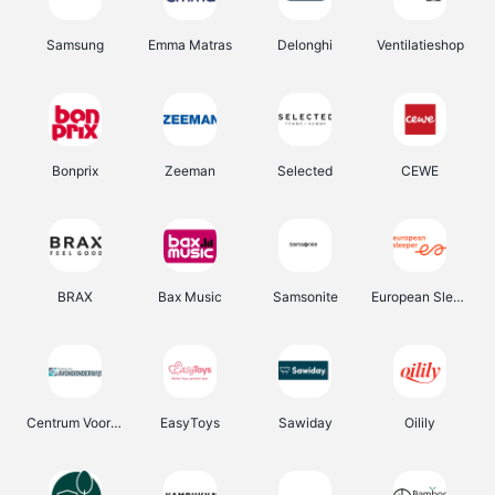
Samsung
Emma Matras
Delonghi
Ventilatieshop
Bonprix
Zeeman
Selected
CEWE
BRAX
Bax Music
Samsonite
European Sleeper
Centrum Voor Avondonderwijs
EasyToys
Sawiday
Oilily