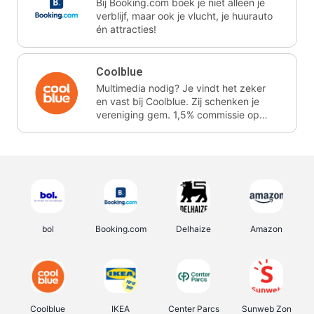
Bij Booking.com boek je niet alleen je
verblijf, maar ook je vlucht, je huurauto
én attracties!
Coolblue
Multimedia nodig? Je vindt het zeker
en vast bij Coolblue. Zij schenken je
vereniging gem. 1,5% commissie op
jouw aankoop.
bol
Booking.com
Delhaize
Amazon
Coolblue
IKEA
Center Parcs
Sunweb Zon