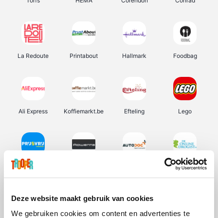
Torfs
HEMA
Corendon
Conrad
La Redoute
Printabout
Hallmark
Foodbag
Ali Express
Koffiemarkt.be
Efteling
Lego
Prijsvrij
Rowenta
Autodoc
De Online Drogist
Deze website maakt gebruik van cookies
We gebruiken cookies om content en advertenties te