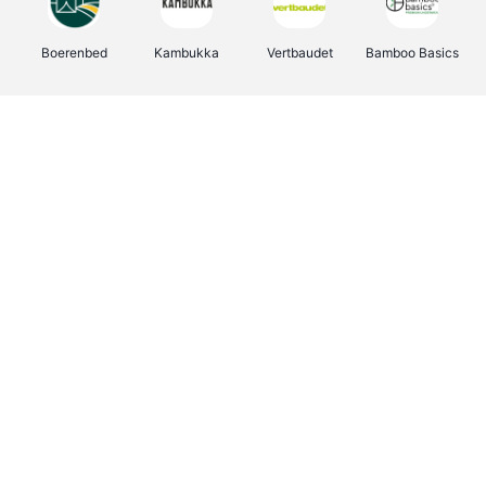
Boerenbed
Kambukka
Vertbaudet
Bamboo Basics
Viator
Deurklinkenshop
Joybuy
OTTO Office
Energie.be
Groepen.be
Name It
Shop like you Give A Damn
Expedia.be
Borgerhoff & Lamberigts
Myprotein
Albelli.be