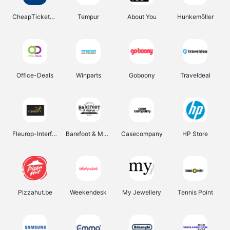
CheapTickets.be
Tempur
About You
Hunkemöller
Office-Deals
Winparts
Goboony
Traveldeal
Fleurop-Interflora
Barefoot & More
Casecompany
HP Store
Pizzahut.be
Weekendesk
My Jewellery
Tennis Point