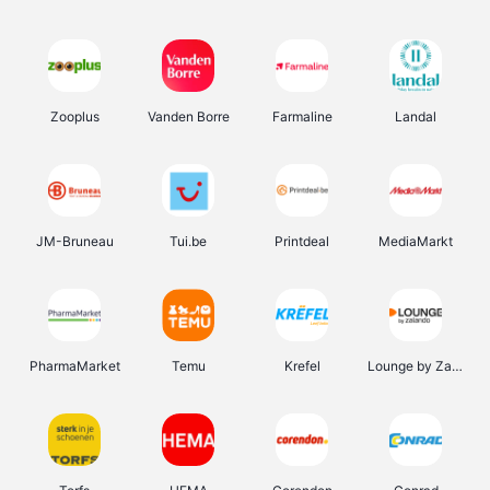
Zooplus
Vanden Borre
Farmaline
Landal
JM-Bruneau
Tui.be
Printdeal
MediaMarkt
PharmaMarket
Temu
Krefel
Lounge by Zalando