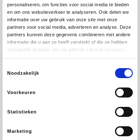
Vidaxl
Lampenlicht.be
Adidas
Hotels.com
personaliseren, om functies voor social media te bieden
en om ons websiteverkeer te analyseren. Ook delen we
informatie over uw gebruik van onze site met onze
partners voor social media, adverteren en analyse. Deze
partners kunnen deze gegevens combineren met andere
Plopsa
DectDirect
Medpets.be
All Accor
informatie die u aan ze heeft verstrekt of die ze hebben
verzameld op basis van uw gebruik van hun services.
Toestemmingsselectie
Noodzakelijk
Brussels Airlines
Wondr.Care
Wijnvoordeel.be
Disneyland Paris
Voorkeuren
ZEB
EuroGifts
Ibood
Get Your Guide
Statistieken
Marketing