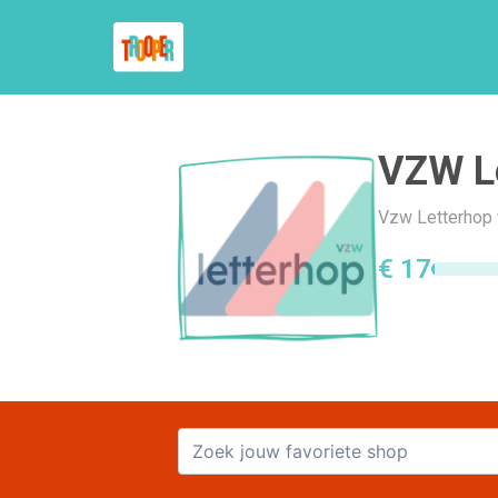
VZW L
Vzw Letterhop w
€ 17