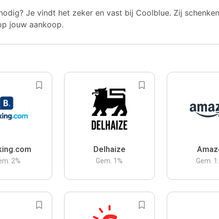
nodig? Je vindt het zeker en vast bij Coolblue. Zij schenke
op jouw aankoop.
king.com
Delhaize
Amaz
em.
2
%
Gem.
1
%
Gem.
1