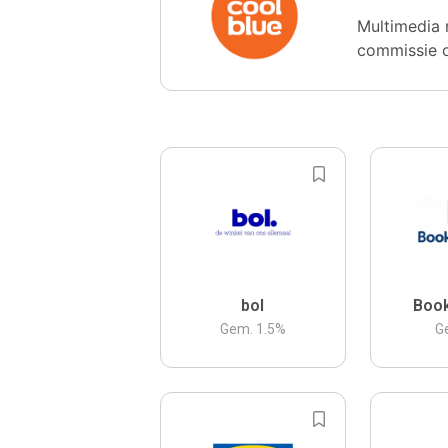
Multimedia 
commissie 
bol
Boo
Gem.
1.5
%
G