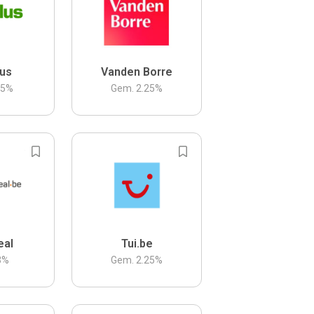
us
Vanden Borre
.5
%
Gem.
2.25
%
eal
Tui.be
3
%
Gem.
2.25
%