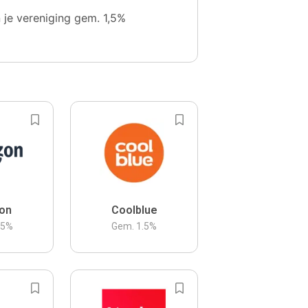
n je vereniging gem. 1,5%
on
Coolblue
.5
%
Gem.
1.5
%