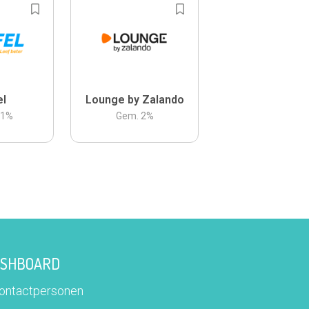
el
Lounge by Zalando
.1
%
Gem.
2
%
DASHBOARD
contactpersonen