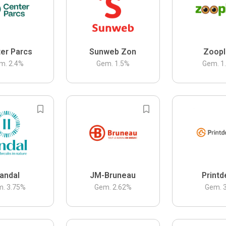
er Parcs
Sunweb Zon
Zoopl
m.
2.4
%
Gem.
1.5
%
Gem.
1
andal
JM-Bruneau
Printd
m.
3.75
%
Gem.
2.62
%
Gem.