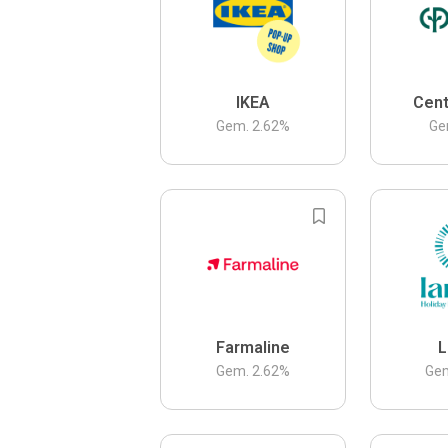
IKEA
Cent
Gem.
2.62
%
Ge
Farmaline
L
Gem.
2.62
%
Ge