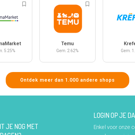
maMarket
Temu
Kref
m.
5.25
%
Gem.
2.62
%
Gem.
1
Ontdek meer dan 1.000 andere shops
LOGIN OP JE 
IT JE NOG MET
Enkel voor onze 