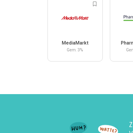
MediaMarkt
Phar
Gem.
3
%
Ge
Z