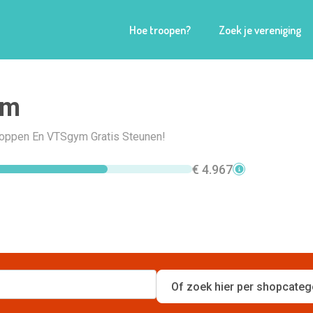
Hoe troopen?
Zoek je vereniging
ym
Shoppen En VTSgym Gratis Steunen!
€ 4.967