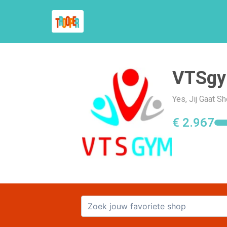
VTSg
Yes, Jij Gaat 
€ 2.967