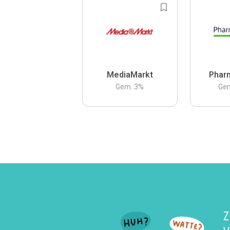
MediaMarkt
Phar
Gem.
3
%
Ge
Z