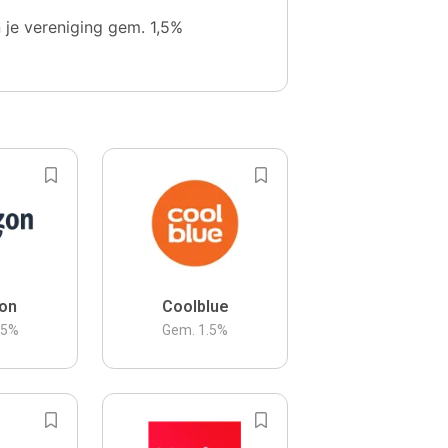
n je vereniging gem. 1,5%
on
Coolblue
.5
%
Gem.
1.5
%