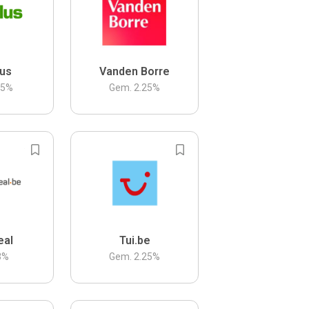
us
Vanden Borre
.5
%
Gem.
2.25
%
eal
Tui.be
3
%
Gem.
2.25
%