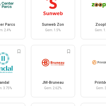
er Parcs
Sunweb Zon
Zoopl
m.
2.4
%
Gem.
1.5
%
Gem.
1
andal
JM-Bruneau
Printd
m.
3.75
%
Gem.
2.62
%
Gem.