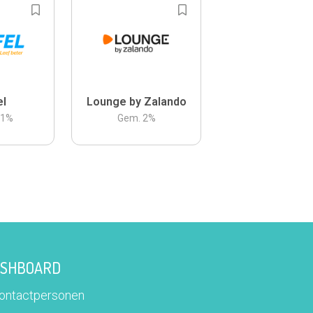
el
Lounge by Zalando
.1
%
Gem.
2
%
DASHBOARD
contactpersonen