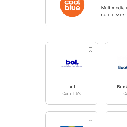
Multimedia 
commissie 
bol
Boo
Gem.
1.5
%
G