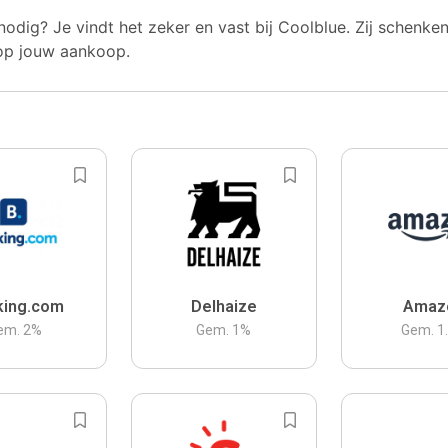
nodig? Je vindt het zeker en vast bij Coolblue. Zij schenke
op jouw aankoop.
king.com
Delhaize
Amaz
em.
2
%
Gem.
1
%
Gem.
1