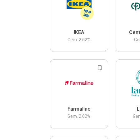
IKEA
Cent
Gem.
2.62
%
Ge
Farmaline
L
Gem.
2.62
%
Ge