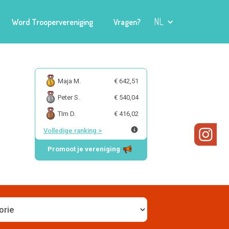
NL
Word Troopervereniging
Vragen?
Maja M.
€ 642,51
Peter S.
€ 540,04
TIm D.
€ 416,02
Volledige ranking
>
Promoot je vereniging