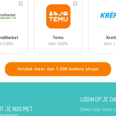
maMarket
Temu
Kref
m.
5.25
%
Gem.
2.62
%
Gem.
1
Ontdek meer dan 1.000 andere shops
LOGIN OP JE 
IT JE NOG MET
Enkel voor onze 