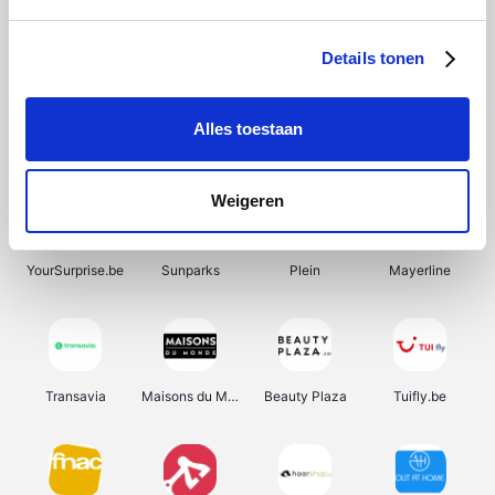
SupraBazar
Shein
Bergfreunde
Smartwatchbanden
Details tonen
Alles toestaan
Manutan
Pazzox
Wijnbeurs.be
HBM Machines
Weigeren
YourSurprise.be
Sunparks
Plein
Mayerline
Transavia
Maisons du Monde
Beauty Plaza
Tuifly.be