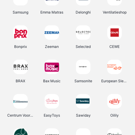
Samsung
Emma Matras
Delonghi
Ventilatieshop
Bonprix
Zeeman
Selected
CEWE
BRAX
Bax Music
Samsonite
European Sleeper
Centrum Voor Avondonderwijs
EasyToys
Sawiday
Oilily