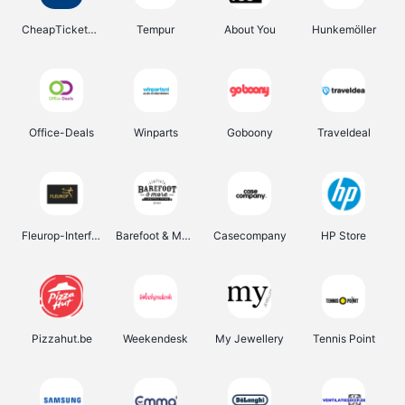
CheapTickets.be
Tempur
About You
Hunkemöller
Office-Deals
Winparts
Goboony
Traveldeal
Fleurop-Interflora
Barefoot & More
Casecompany
HP Store
Pizzahut.be
Weekendesk
My Jewellery
Tennis Point