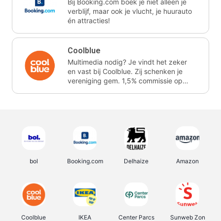
Bij Booking.com boek je niet alleen je
verblijf, maar ook je vlucht, je huurauto
én attracties!
Coolblue
Multimedia nodig? Je vindt het zeker
en vast bij Coolblue. Zij schenken je
vereniging gem. 1,5% commissie op
jouw aankoop.
bol
Booking.com
Delhaize
Amazon
Coolblue
IKEA
Center Parcs
Sunweb Zon