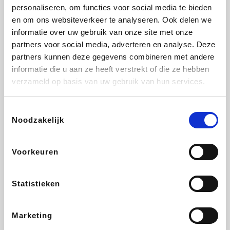
Vidaxl
Lampenlicht.be
Adidas
Hotels.com
personaliseren, om functies voor social media te bieden
en om ons websiteverkeer te analyseren. Ook delen we
informatie over uw gebruik van onze site met onze
partners voor social media, adverteren en analyse. Deze
partners kunnen deze gegevens combineren met andere
Plopsa
DectDirect
Medpets.be
All Accor
informatie die u aan ze heeft verstrekt of die ze hebben
verzameld op basis van uw gebruik van hun services.
Toestemmingsselectie
Noodzakelijk
Brussels Airlines
Wondr.Care
Wijnvoordeel.be
Disneyland Paris
Voorkeuren
ZEB
EuroGifts
Ibood
Get Your Guide
Statistieken
Marketing