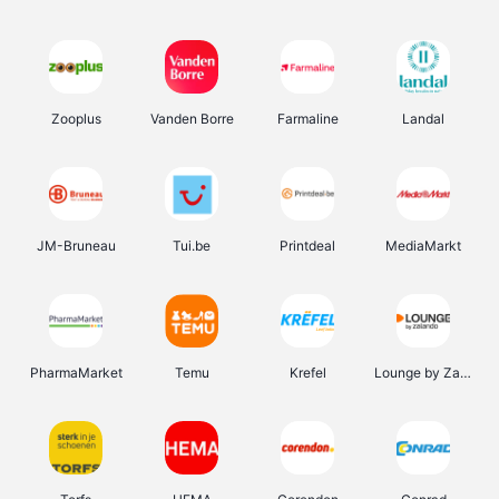
Zooplus
Vanden Borre
Farmaline
Landal
JM-Bruneau
Tui.be
Printdeal
MediaMarkt
PharmaMarket
Temu
Krefel
Lounge by Zalando