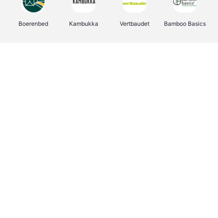
Boerenbed
Kambukka
Vertbaudet
Bamboo Basics
Viator
Deurklinkenshop
Joybuy
OTTO Office
Energie.be
Groepen.be
Name It
Shop like you Give A Damn
Expedia.be
Borgerhoff & Lamberigts
Myprotein
Albelli.be