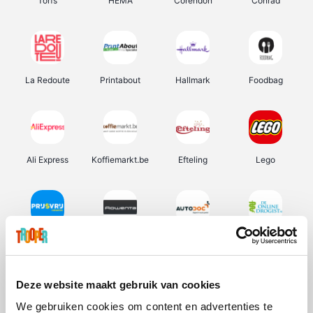
Torfs
HEMA
Corendon
Conrad
La Redoute
Printabout
Hallmark
Foodbag
Ali Express
Koffiemarkt.be
Efteling
Lego
Prijsvrij
Rowenta
Autodoc
De Online Drogist
Deze website maakt gebruik van cookies
We gebruiken cookies om content en advertenties te