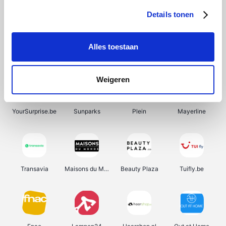
Details tonen
Alles toestaan
Manutan
Pazzox
Wijnbeurs.be
HBM Machines
Weigeren
YourSurprise.be
Sunparks
Plein
Mayerline
Transavia
Maisons du Monde
Beauty Plaza
Tuifly.be