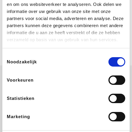
Bij Booking.com boek je niet alleen je
en om ons websiteverkeer te analyseren. Ook delen we
verblijf, maar ook je vlucht, je huurauto
informatie over uw gebruik van onze site met onze
én attracties!
partners voor social media, adverteren en analyse. Deze
partners kunnen deze gegevens combineren met andere
Coolblue
informatie die u aan ze heeft verstrekt of die ze hebben
Multimedia nodig? Je vindt het zeker
verzameld op basis van uw gebruik van hun services.
en vast bij Coolblue. Zij schenken je
vereniging gem. 1,5% commissie op
jouw aankoop.
Toestemmingsselectie
Noodzakelijk
Voorkeuren
ZEB
EuroGifts
Ibood
Get Your Guide
Statistieken
Marketing
SupraBazar
Shein
Bergfreunde
Smartwatchbanden