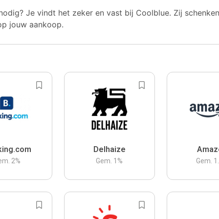
nodig? Je vindt het zeker en vast bij Coolblue. Zij schenke
op jouw aankoop.
king.com
Delhaize
Amaz
em.
2
%
Gem.
1
%
Gem.
1