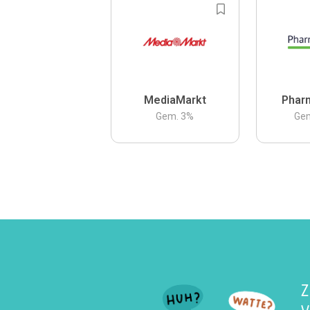
MediaMarkt
Phar
Gem.
3
%
Ge
Z