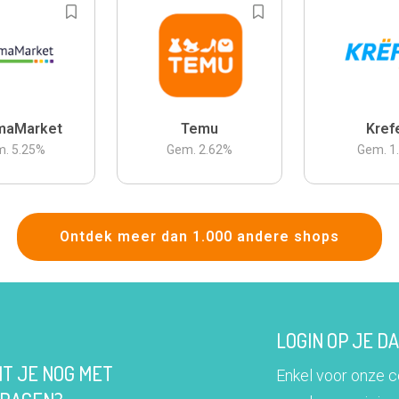
maMarket
Temu
Kref
m.
5.25
%
Gem.
2.62
%
Gem.
1
Ontdek meer dan 1.000 andere shops
LOGIN OP JE 
IT JE NOG MET
Enkel voor onze 