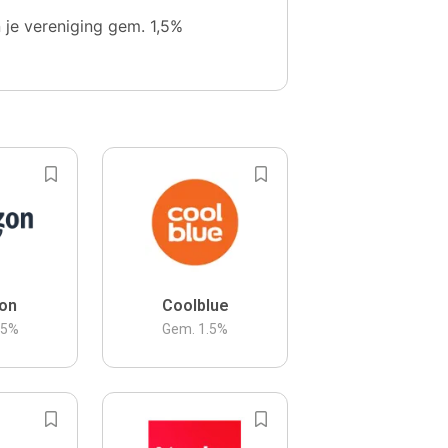
n je vereniging gem. 1,5%
on
Coolblue
.5
%
Gem.
1.5
%