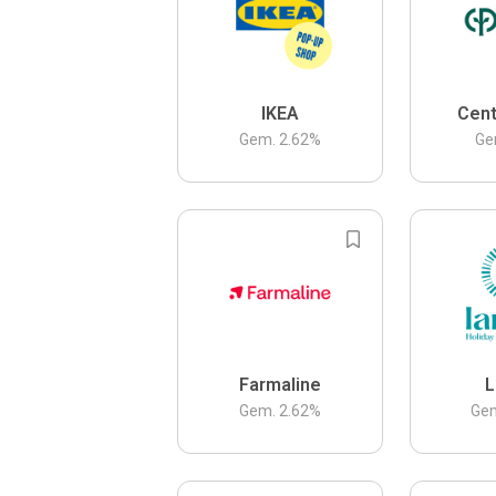
IKEA
Cent
Gem.
2.62
%
Ge
Farmaline
L
Gem.
2.62
%
Ge