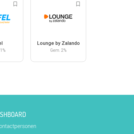
el
Lounge by Zalando
.1
%
Gem.
2
%
DASHBOARD
contactpersonen