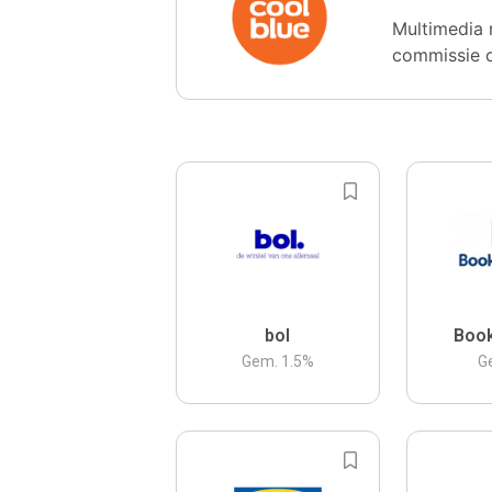
Multimedia 
commissie 
bol
Boo
Gem.
1.5
%
G