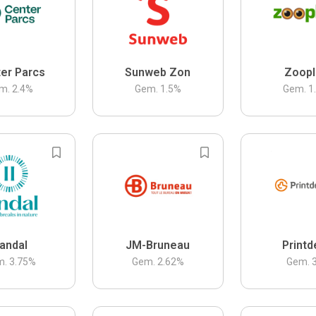
er Parcs
Sunweb Zon
Zoopl
m.
2.4
%
Gem.
1.5
%
Gem.
1
andal
JM-Bruneau
Printd
m.
3.75
%
Gem.
2.62
%
Gem.