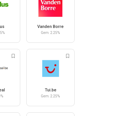
us
Vanden Borre
.5
%
Gem.
2.25
%
eal
Tui.be
3
%
Gem.
2.25
%