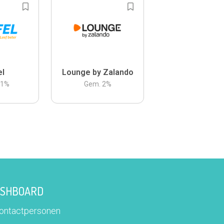
el
Lounge by Zalando
.1
%
Gem.
2
%
DASHBOARD
contactpersonen