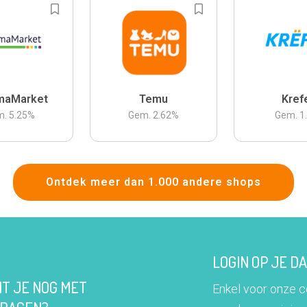
maMarket
Temu
Kref
m.
5.25
%
Gem.
2.62
%
Gem.
1
Ontdek meer dan 1.000 andere shops
LOGIN OP JE 
IT JE NOG MET
Enkel voor onze 