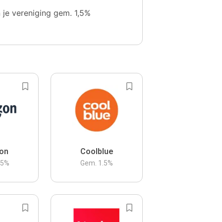
n je vereniging gem. 1,5%
on
Coolblue
.5
%
Gem.
1.5
%