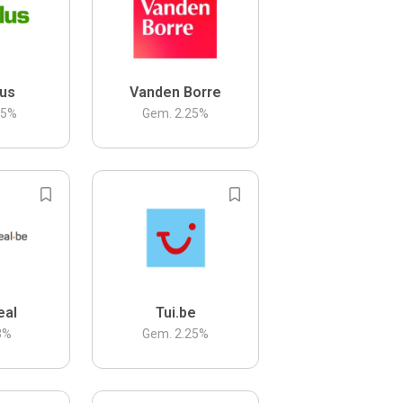
us
Vanden Borre
.5
%
Gem.
2.25
%
eal
Tui.be
3
%
Gem.
2.25
%