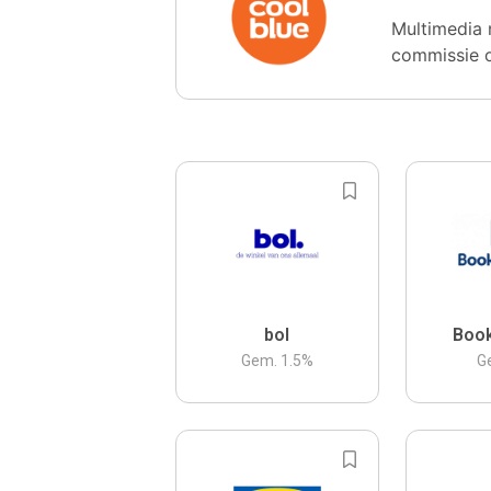
Multimedia 
commissie 
bol
Boo
Gem.
1.5
%
G