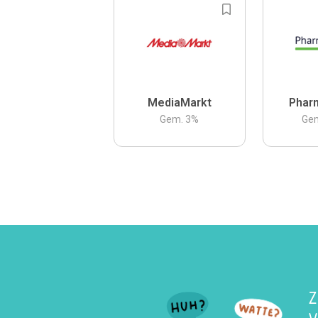
MediaMarkt
Phar
Gem.
3
%
Ge
Z