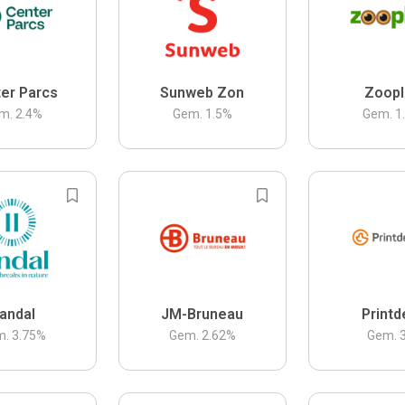
er Parcs
Sunweb Zon
Zoopl
m.
2.4
%
Gem.
1.5
%
Gem.
1
andal
JM-Bruneau
Printd
m.
3.75
%
Gem.
2.62
%
Gem.