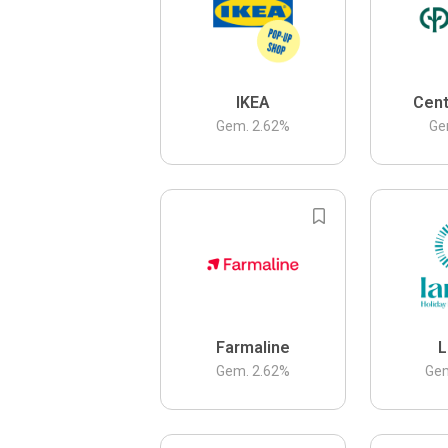
IKEA
Cent
Gem.
2.62
%
Ge
Farmaline
L
Gem.
2.62
%
Ge