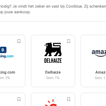
nodig? Je vindt het zeker en vast bij Coolblue. Zij schenke
op jouw aankoop.
king.com
Delhaize
Amaz
em.
2
%
Gem.
1
%
Gem.
1