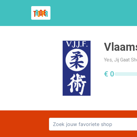
Vlaams
Yes, Jij Gaat 
€ 0