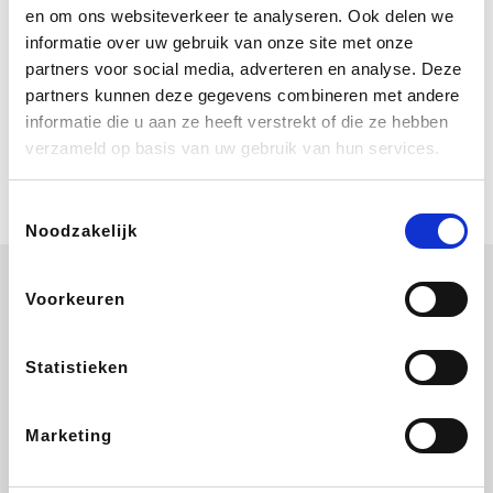
Bij Booking.com boek je niet alleen je
en om ons websiteverkeer te analyseren. Ook delen we
verblijf, maar ook je vlucht, je huurauto
informatie over uw gebruik van onze site met onze
én attracties!
partners voor social media, adverteren en analyse. Deze
partners kunnen deze gegevens combineren met andere
Coolblue
informatie die u aan ze heeft verstrekt of die ze hebben
Multimedia nodig? Je vindt het zeker
verzameld op basis van uw gebruik van hun services.
en vast bij Coolblue. Zij schenken je
vereniging gem. 1,5% commissie op
jouw aankoop.
Toestemmingsselectie
Noodzakelijk
Voorkeuren
ZEB
EuroGifts
Ibood
Get Your Guide
Statistieken
Marketing
SupraBazar
Shein
Bergfreunde
Smartwatchbanden