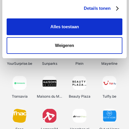
Details tonen
Alles toestaan
Manutan
Pazzox
Wijnbeurs.be
HBM Machines
Weigeren
YourSurprise.be
Sunparks
Plein
Mayerline
Transavia
Maisons du Monde
Beauty Plaza
Tuifly.be