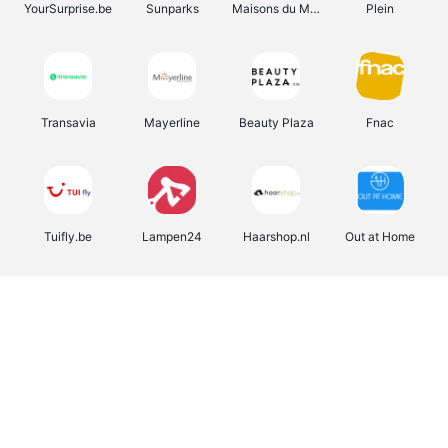
YourSurprise.be
Sunparks
Maisons du Monde
Plein
Transavia
Mayerline
Beauty Plaza
Fnac
Tuifly.be
Lampen24
Haarshop.nl
Out at Home
Dyson
The Fashion Store
Weekendesk
Sarenza