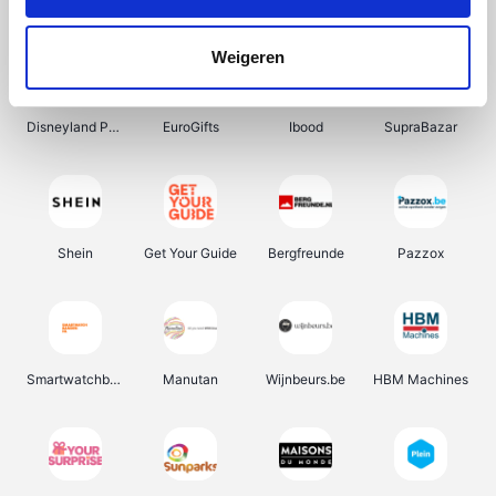
DectDirect
Wijnvoordeel.be
Wondr.Care
ZEB
Weigeren
Disneyland Paris
EuroGifts
Ibood
SupraBazar
Shein
Get Your Guide
Bergfreunde
Pazzox
Smartwatchbanden
Manutan
Wijnbeurs.be
HBM Machines