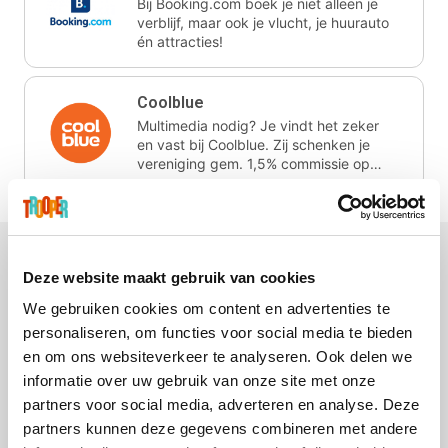
Bij Booking.com boek je niet alleen je
verblijf, maar ook je vlucht, je huurauto
én attracties!
Coolblue
Multimedia nodig? Je vindt het zeker
en vast bij Coolblue. Zij schenken je
vereniging gem. 1,5% commissie op
jouw aankoop.
Deze website maakt gebruik van cookies
We gebruiken cookies om content en advertenties te
La Redoute
Printabout
Foodbag
Hallmark
personaliseren, om functies voor social media te bieden
en om ons websiteverkeer te analyseren. Ook delen we
informatie over uw gebruik van onze site met onze
partners voor social media, adverteren en analyse. Deze
partners kunnen deze gegevens combineren met andere
Ali Express
Efteling
Koffiemarkt.be
Lego