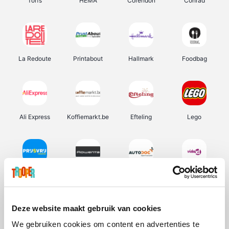
Torfs
HEMA
Corendon
Conrad
La Redoute
Printabout
Hallmark
Foodbag
Ali Express
Koffiemarkt.be
Efteling
Lego
Prijsvrij
Rowenta
Autodoc
Vidaxl
Deze website maakt gebruik van cookies
We gebruiken cookies om content en advertenties te