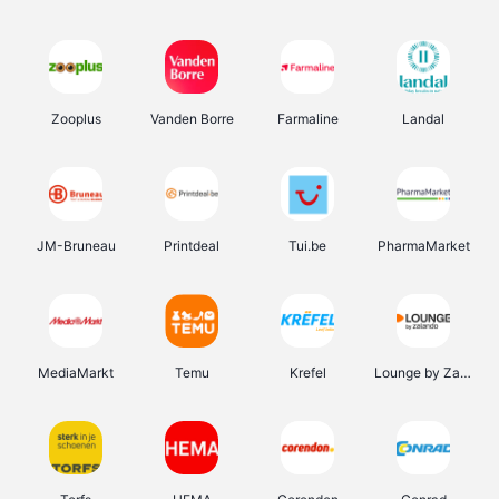
Zooplus
Vanden Borre
Farmaline
Landal
JM-Bruneau
Printdeal
Tui.be
PharmaMarket
MediaMarkt
Temu
Krefel
Lounge by Zalando