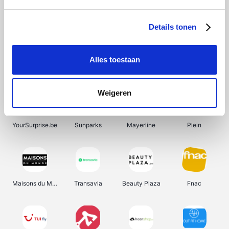
Shein
Bergfreunde
SupraBazar
Smartwatchbanden
Details tonen
Alles toestaan
Manutan
Pazzox
Wijnbeurs.be
HBM Machines
Weigeren
YourSurprise.be
Sunparks
Mayerline
Plein
Maisons du Monde
Transavia
Beauty Plaza
Fnac