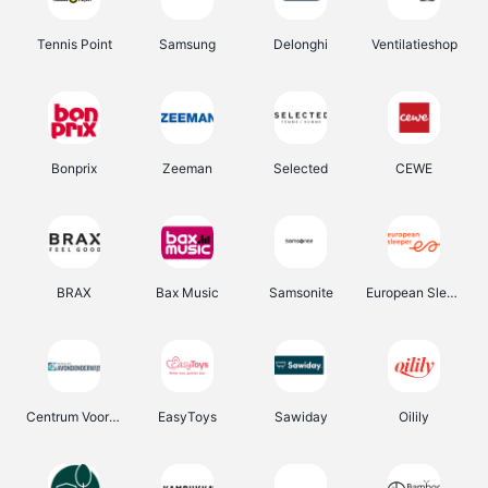
Tennis Point
Samsung
Delonghi
Ventilatieshop
Bonprix
Zeeman
Selected
CEWE
BRAX
Bax Music
Samsonite
European Sleeper
Centrum Voor Avondonderwijs
EasyToys
Sawiday
Oilily