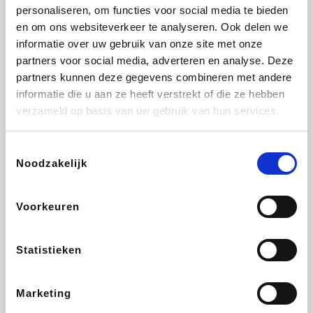
Lampenlicht.be
De Online Drogist
Hotels.com
Adidas
personaliseren, om functies voor social media te bieden
en om ons websiteverkeer te analyseren. Ook delen we
informatie over uw gebruik van onze site met onze
partners voor social media, adverteren en analyse. Deze
partners kunnen deze gegevens combineren met andere
Plopsa
DectDirect
Medpets.be
All Accor
informatie die u aan ze heeft verstrekt of die ze hebben
verzameld op basis van uw gebruik van hun services.
Toestemmingsselectie
Noodzakelijk
Brussels Airlines
Wondr.Care
Wijnvoordeel.be
Disneyland Paris
Voorkeuren
EuroGifts
ZEB
Ibood
Get Your Guide
Statistieken
Marketing