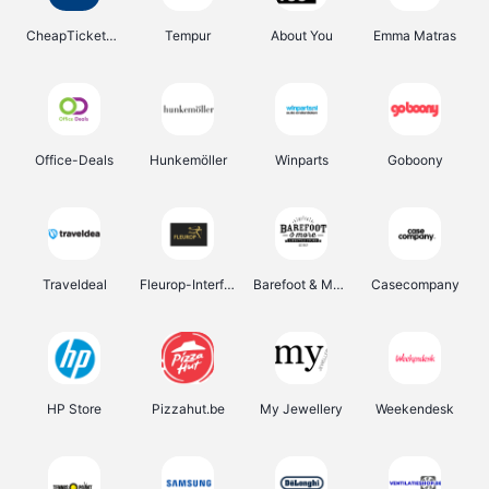
CheapTickets.be
Tempur
About You
Emma Matras
Office-Deals
Hunkemöller
Winparts
Goboony
Traveldeal
Fleurop-Interflora
Barefoot & More
Casecompany
HP Store
Pizzahut.be
My Jewellery
Weekendesk