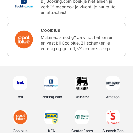
Bij Booking.com boek je niet alleen je
verblijf, maar ook je vlucht, je huurauto
én attracties!
Coolblue
Multimedia nodig? Je vindt het zeker
en vast bij Coolblue. Zij schenken je
vereniging gem. 1,5% commissie op
jouw aankoop.
bol
Booking.com
Delhaize
Amazon
Coolblue
IKEA
Center Parcs
Sunweb Zon