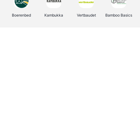
Boerenbed
Kambukka
Vertbaudet
Bamboo Basics
Viator
Deurklinkenshop
Joybuy
OTTO Office
Groepen.be
Shop like you Give A Damn
Expedia.be
Borgerhoff & Lamberigts
Myprotein
Albelli.be
Martin's Hotels
Name It