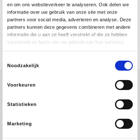
Bij Booking.com boek je niet alleen je
en om ons websiteverkeer te analyseren. Ook delen we
verblijf, maar ook je vlucht, je huurauto
informatie over uw gebruik van onze site met onze
én attracties!
partners voor social media, adverteren en analyse. Deze
partners kunnen deze gegevens combineren met andere
Coolblue
informatie die u aan ze heeft verstrekt of die ze hebben
Multimedia nodig? Je vindt het zeker
verzameld op basis van uw gebruik van hun services.
en vast bij Coolblue. Zij schenken je
vereniging gem. 1,5% commissie op
jouw aankoop.
Toestemmingsselectie
Noodzakelijk
Voorkeuren
Ibood
EuroGifts
Wijnvoordeel.be
SupraBazar
Statistieken
Marketing
Bergfreunde
Shein
Pazzox
Manutan