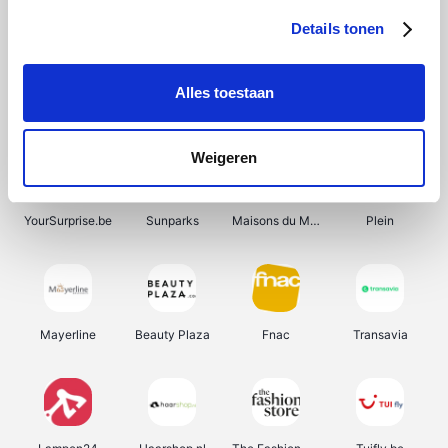
Details tonen
Alles toestaan
Smartwatchbanden
Wijnbeurs.be
Get Your Guide
HBM Machines
Weigeren
YourSurprise.be
Sunparks
Maisons du Monde
Plein
Mayerline
Beauty Plaza
Fnac
Transavia