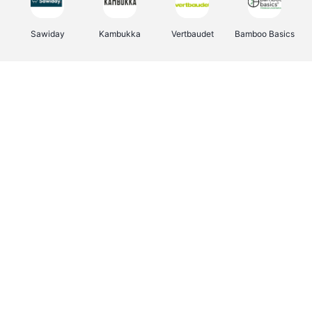
Sawiday
Kambukka
Vertbaudet
Bamboo Basics
Viator
Deurklinkenshop
Samsonite
OTTO Office
Energie.be
Groepen.be
Name It
Albelli.be
Joybuy
Borgerhoff & Lamberigts
Myprotein
JBL