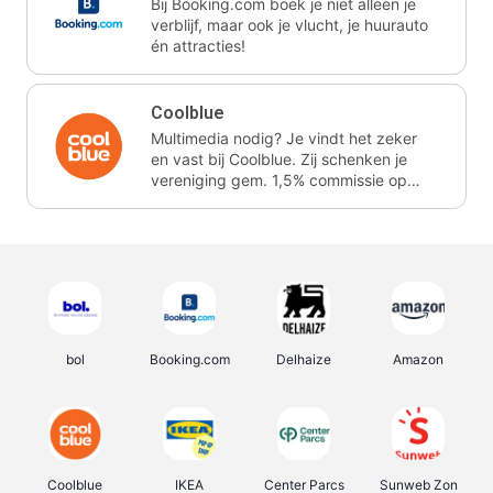
Bij Booking.com boek je niet alleen je
verblijf, maar ook je vlucht, je huurauto
én attracties!
Coolblue
Multimedia nodig? Je vindt het zeker
en vast bij Coolblue. Zij schenken je
vereniging gem. 1,5% commissie op
jouw aankoop.
bol
Booking.com
Delhaize
Amazon
Coolblue
IKEA
Center Parcs
Sunweb Zon