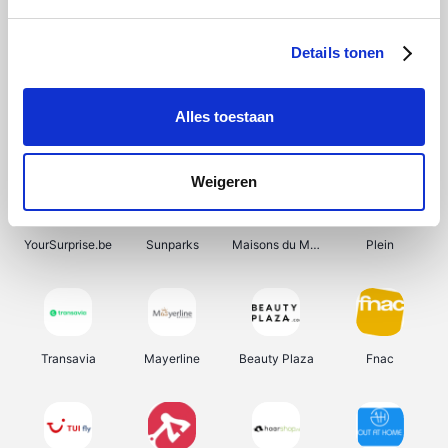
Shein
Get Your Guide
Bergfreunde
Pazzox
Details tonen
Alles toestaan
Smartwatchbanden
Manutan
Wijnbeurs.be
HBM Machines
Weigeren
YourSurprise.be
Sunparks
Maisons du Monde
Plein
Transavia
Mayerline
Beauty Plaza
Fnac