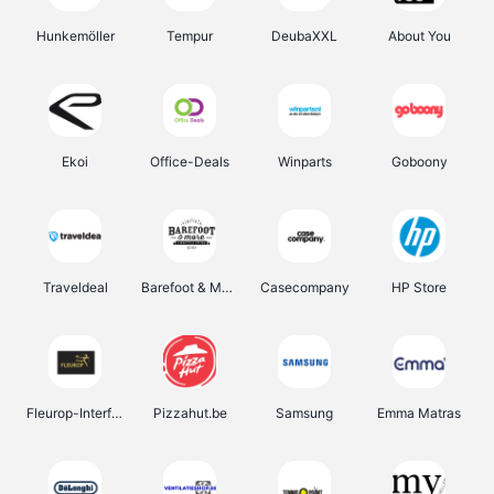
Hunkemöller
Tempur
DeubaXXL
About You
Ekoi
Office-Deals
Winparts
Goboony
Traveldeal
Barefoot & More
Casecompany
HP Store
Fleurop-Interflora
Pizzahut.be
Samsung
Emma Matras