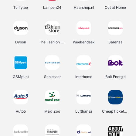
Tuifly.be
Lampen24
Haarshop.nl
Out at Home
Dyson
The Fashion Store
Weekendesk
Sarenza
GSMpunt
Schiesser
Interhome
Bolt Energie
Auto5
Maxi Zoo
Lufthansa
CheapTickets.be