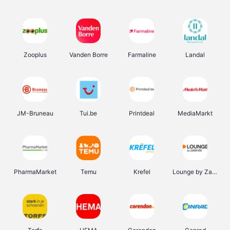
Zooplus
Vanden Borre
Farmaline
Landal
JM-Bruneau
Tui.be
Printdeal
MediaMarkt
PharmaMarket
Temu
Krefel
Lounge by Zalando