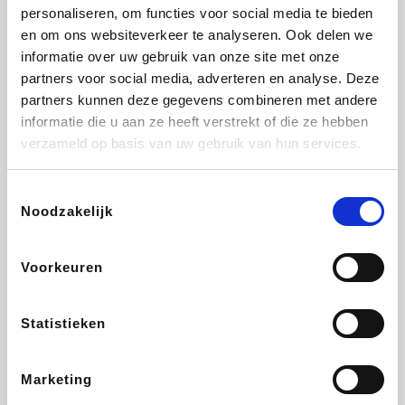
Vidaxl
Plopsa
Lampenlicht.be
Adidas
personaliseren, om functies voor social media te bieden
en om ons websiteverkeer te analyseren. Ook delen we
informatie over uw gebruik van onze site met onze
partners voor social media, adverteren en analyse. Deze
partners kunnen deze gegevens combineren met andere
Hotels.com
All Accor
Brussels Airlines
Medpets.be
informatie die u aan ze heeft verstrekt of die ze hebben
verzameld op basis van uw gebruik van hun services.
Toestemmingsselectie
Noodzakelijk
DectDirect
Wijnvoordeel.be
Wondr.Care
ZEB
Voorkeuren
Disneyland Paris
EuroGifts
Ibood
SupraBazar
Statistieken
Marketing