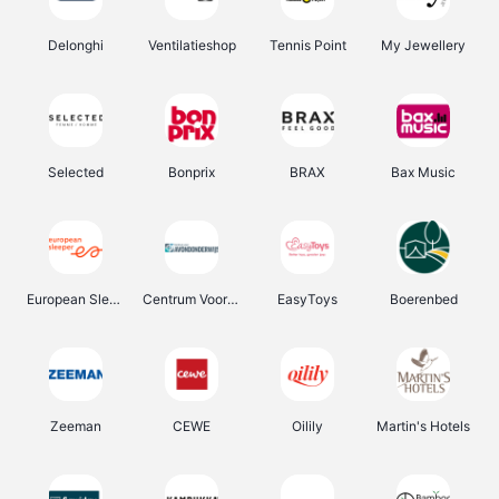
Delonghi
Ventilatieshop
Tennis Point
My Jewellery
Selected
Bonprix
BRAX
Bax Music
European Sleeper
Centrum Voor Avondonderwijs
EasyToys
Boerenbed
Zeeman
CEWE
Oilily
Martin's Hotels