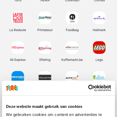
Torfs
HEMA
Corendon
Conrad
La Redoute
Printabout
Foodbag
Hallmark
Ali Express
Efteling
Koffiemarkt.be
Lego
Prijsvrij
Rowenta
Autodoc
De Online Drogist
Deze website maakt gebruik van cookies
We gebruiken cookies om content en advertenties te