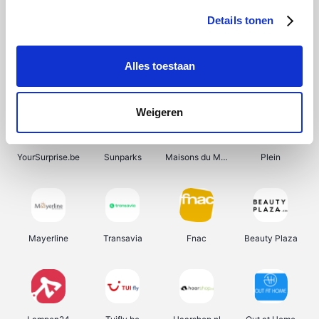
Details tonen
Alles toestaan
Manutan
Get Your Guide
Wijnbeurs.be
HBM Machines
Weigeren
YourSurprise.be
Sunparks
Maisons du Monde
Plein
Mayerline
Transavia
Fnac
Beauty Plaza