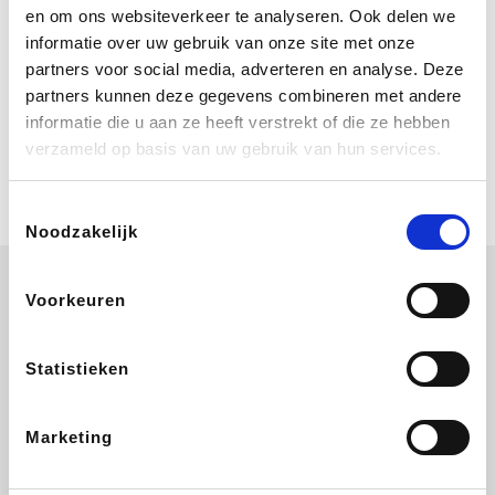
Bij Booking.com boek je niet alleen je
en om ons websiteverkeer te analyseren. Ook delen we
verblijf, maar ook je vlucht, je huurauto
informatie over uw gebruik van onze site met onze
én attracties!
partners voor social media, adverteren en analyse. Deze
partners kunnen deze gegevens combineren met andere
Coolblue
informatie die u aan ze heeft verstrekt of die ze hebben
Multimedia nodig? Je vindt het zeker
verzameld op basis van uw gebruik van hun services.
en vast bij Coolblue. Zij schenken je
vereniging gem. 1,5% commissie op
jouw aankoop.
Toestemmingsselectie
Noodzakelijk
Voorkeuren
Wijnvoordeel.be
EuroGifts
Ibood
SupraBazar
Statistieken
Marketing
Shein
Bergfreunde
Pazzox
Smartwatchbanden