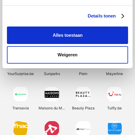
SupraBazar
Shein
Bergfreunde
Smartwatchbanden
Details tonen
Alles toestaan
Manutan
Pazzox
Wijnbeurs.be
HBM Machines
Weigeren
YourSurprise.be
Sunparks
Plein
Mayerline
Transavia
Maisons du Monde
Beauty Plaza
Tuifly.be