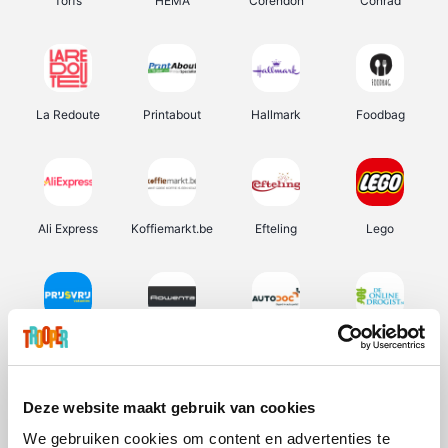
Torfs
HEMA
Corendon
Conrad
La Redoute
Printabout
Hallmark
Foodbag
Ali Express
Koffiemarkt.be
Efteling
Lego
Prijsvrij
Rowenta
Autodoc
De Online Drogist
Deze website maakt gebruik van cookies
We gebruiken cookies om content en advertenties te