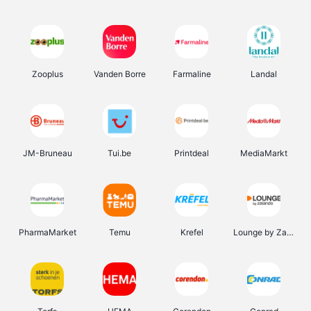
Zooplus
Vanden Borre
Farmaline
Landal
JM-Bruneau
Tui.be
Printdeal
MediaMarkt
PharmaMarket
Temu
Krefel
Lounge by Zalando