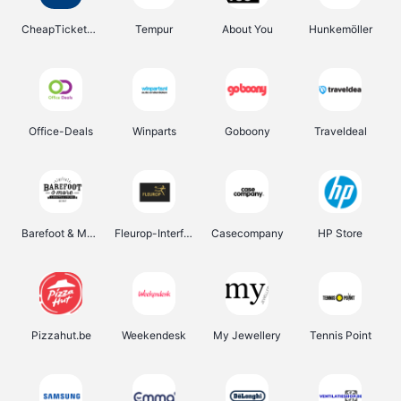
CheapTickets.be
Tempur
About You
Hunkemöller
Office-Deals
Winparts
Goboony
Traveldeal
Barefoot & More
Fleurop-Interflora
Casecompany
HP Store
Pizzahut.be
Weekendesk
My Jewellery
Tennis Point