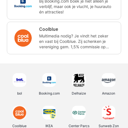
Bij Booking.com boek je niet alleen je
verblijf, maar ook je vlucht, je huurauto
én attracties!
Coolblue
Multimedia nodig? Je vindt het zeker
en vast bij Coolblue. Zij schenken je
vereniging gem. 1,5% commissie op
jouw aankoop.
bol
Booking.com
Delhaize
Amazon
Coolblue
IKEA
Center Parcs
Sunweb Zon