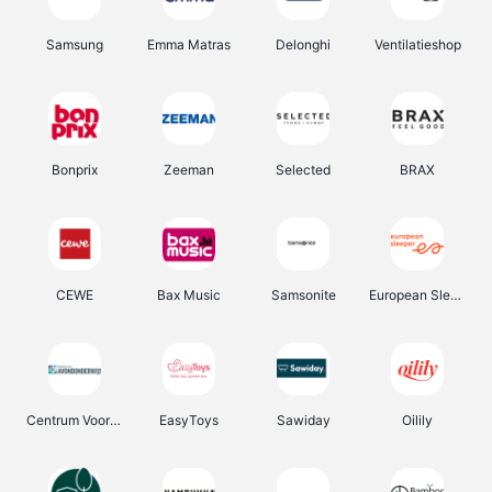
Samsung
Emma Matras
Delonghi
Ventilatieshop
Bonprix
Zeeman
Selected
BRAX
CEWE
Bax Music
Samsonite
European Sleeper
Centrum Voor Avondonderwijs
EasyToys
Sawiday
Oilily