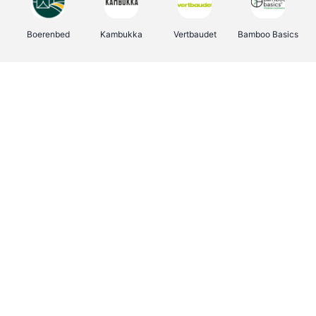
Boerenbed
Kambukka
Vertbaudet
Bamboo Basics
Viator
Deurklinkenshop
Joybuy
OTTO Office
Energie.be
Groepen.be
Name It
Shop like you Give A Damn
Expedia.be
Borgerhoff & Lamberigts
Myprotein
Albelli.be