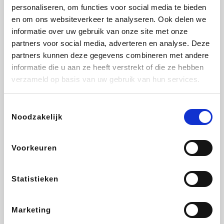
Vidaxl
Lampenlicht.be
Adidas
Hotels.com
personaliseren, om functies voor social media te bieden
en om ons websiteverkeer te analyseren. Ook delen we
informatie over uw gebruik van onze site met onze
partners voor social media, adverteren en analyse. Deze
partners kunnen deze gegevens combineren met andere
Plopsa
DectDirect
Medpets.be
All Accor
informatie die u aan ze heeft verstrekt of die ze hebben
verzameld op basis van uw gebruik van hun services.
Toestemmingsselectie
Noodzakelijk
Brussels Airlines
Wondr.Care
Wijnvoordeel.be
Disneyland Paris
Voorkeuren
EuroGifts
ZEB
Ibood
Get Your Guide
Statistieken
Marketing