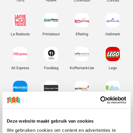
Torfs
HEMA
Corendon
Conrad
La Redoute
Printabout
Efteling
Hallmark
Ali Express
Foodbag
Koffiemarkt.be
Lego
Prijsvrij
Rowenta
Autodoc
De Online Drogist
Deze website maakt gebruik van cookies
We gebruiken cookies om content en advertenties te