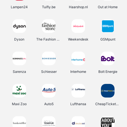
Lampen24
Tuifly.be
Haarshop.nl
Out at Home
Dyson
The Fashion Store
Weekendesk
GSMpunt
Sarenza
Schiesser
Interhome
Bolt Energie
Maxi Zoo
Auto5
Lufthansa
CheapTickets.be