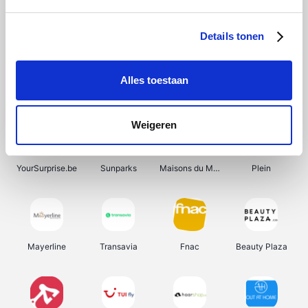
Shein
Bergfreunde
Pazzox
Smartwatchbanden
Details tonen
Alles toestaan
Manutan
Get Your Guide
Wijnbeurs.be
HBM Machines
Weigeren
YourSurprise.be
Sunparks
Maisons du Monde
Plein
Mayerline
Transavia
Fnac
Beauty Plaza