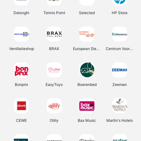
Delonghi
Tennis Point
Selected
HP Store
Ventilatieshop
BRAX
European Sleeper
Centrum Voor Avondonderwijs
Bonprix
EasyToys
Boerenbed
Zeeman
CEWE
Oilily
Bax Music
Martin's Hotels