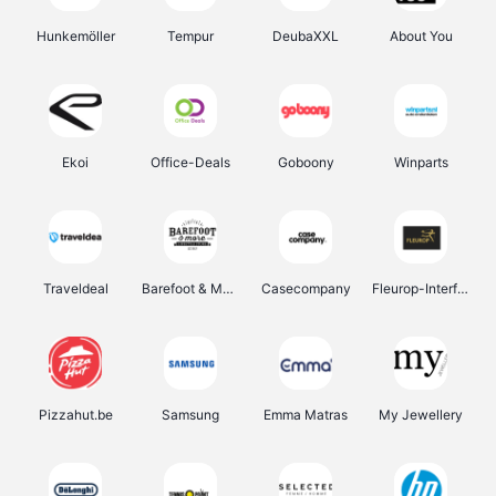
Hunkemöller
Tempur
DeubaXXL
About You
Ekoi
Office-Deals
Goboony
Winparts
Traveldeal
Barefoot & More
Casecompany
Fleurop-Interflora
Pizzahut.be
Samsung
Emma Matras
My Jewellery