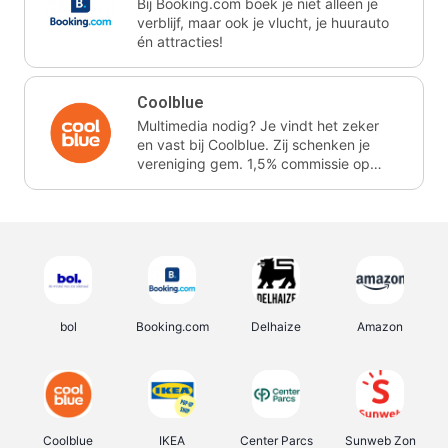
Bij Booking.com boek je niet alleen je
verblijf, maar ook je vlucht, je huurauto
én attracties!
Coolblue
Multimedia nodig? Je vindt het zeker
en vast bij Coolblue. Zij schenken je
vereniging gem. 1,5% commissie op
jouw aankoop.
bol
Booking.com
Delhaize
Amazon
Coolblue
IKEA
Center Parcs
Sunweb Zon