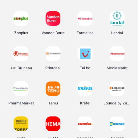
Zooplus
Vanden Borre
Farmaline
Landal
JM-Bruneau
Printdeal
Tui.be
MediaMarkt
PharmaMarket
Temu
Krefel
Lounge by Zalando