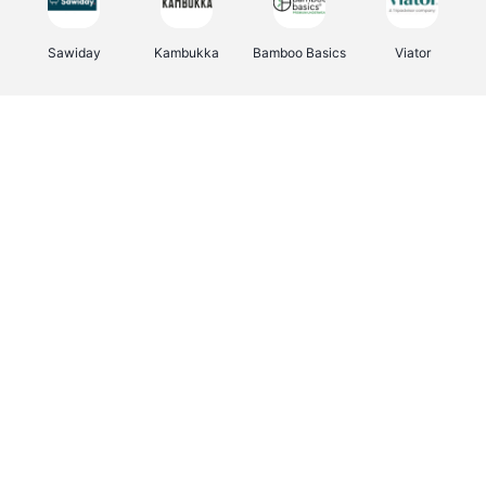
Sawiday
Kambukka
Bamboo Basics
Viator
Deurklinkenshop
Samsonite
Vertbaudet
OTTO Office
Energie.be
Joybuy
Groepen.be
Name It
Albelli.be
Borgerhoff & Lamberigts
Myprotein
JBL