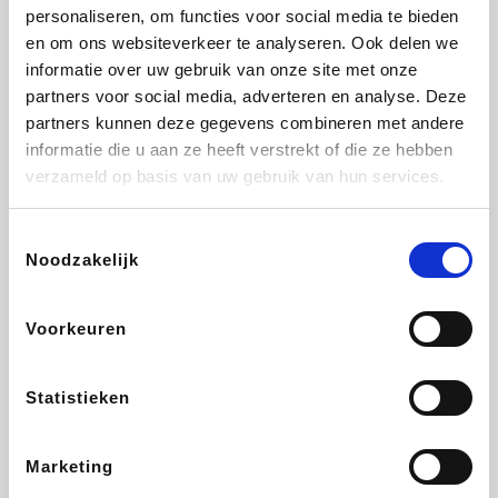
Vidaxl
Lampenlicht.be
Plopsa
Adidas
personaliseren, om functies voor social media te bieden
en om ons websiteverkeer te analyseren. Ook delen we
informatie over uw gebruik van onze site met onze
partners voor social media, adverteren en analyse. Deze
partners kunnen deze gegevens combineren met andere
Hotels.com
All Accor
Medpets.be
Brussels Airlines
informatie die u aan ze heeft verstrekt of die ze hebben
verzameld op basis van uw gebruik van hun services.
Toestemmingsselectie
Noodzakelijk
DectDirect
ZEB
Wondr.Care
Disneyland Paris
Voorkeuren
Wijnvoordeel.be
EuroGifts
Ibood
SupraBazar
Statistieken
Marketing