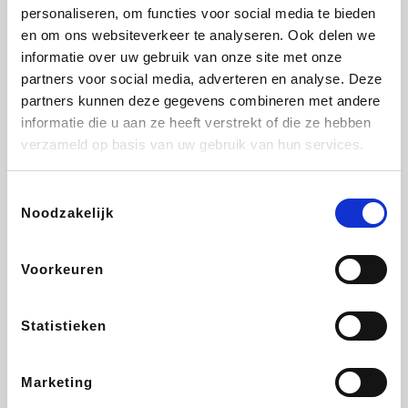
Vidaxl
Lampenlicht.be
Plopsa
Adidas
personaliseren, om functies voor social media te bieden
en om ons websiteverkeer te analyseren. Ook delen we
informatie over uw gebruik van onze site met onze
partners voor social media, adverteren en analyse. Deze
partners kunnen deze gegevens combineren met andere
Hotels.com
All Accor
Medpets.be
Brussels Airlines
informatie die u aan ze heeft verstrekt of die ze hebben
verzameld op basis van uw gebruik van hun services.
Toestemmingsselectie
Noodzakelijk
DectDirect
ZEB
Wondr.Care
Disneyland Paris
Voorkeuren
Wijnvoordeel.be
EuroGifts
Ibood
SupraBazar
Statistieken
Marketing