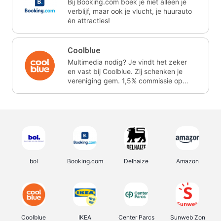
Bij Booking.com boek je niet alleen je
verblijf, maar ook je vlucht, je huurauto
én attracties!
Coolblue
Multimedia nodig? Je vindt het zeker
en vast bij Coolblue. Zij schenken je
vereniging gem. 1,5% commissie op
jouw aankoop.
bol
Booking.com
Delhaize
Amazon
Coolblue
IKEA
Center Parcs
Sunweb Zon