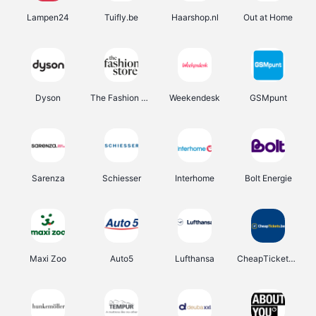
Lampen24
Tuifly.be
Haarshop.nl
Out at Home
Dyson
The Fashion Store
Weekendesk
GSMpunt
Sarenza
Schiesser
Interhome
Bolt Energie
Maxi Zoo
Auto5
Lufthansa
CheapTickets.be