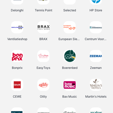
Delonghi
Tennis Point
Selected
HP Store
Ventilatieshop
BRAX
European Sleeper
Centrum Voor Avondonderwijs
Bonprix
EasyToys
Boerenbed
Zeeman
CEWE
Oilily
Bax Music
Martin's Hotels