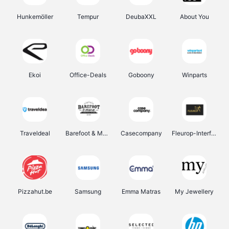
Hunkemöller
Tempur
DeubaXXL
About You
Ekoi
Office-Deals
Goboony
Winparts
Traveldeal
Barefoot & More
Casecompany
Fleurop-Interflora
Pizzahut.be
Samsung
Emma Matras
My Jewellery