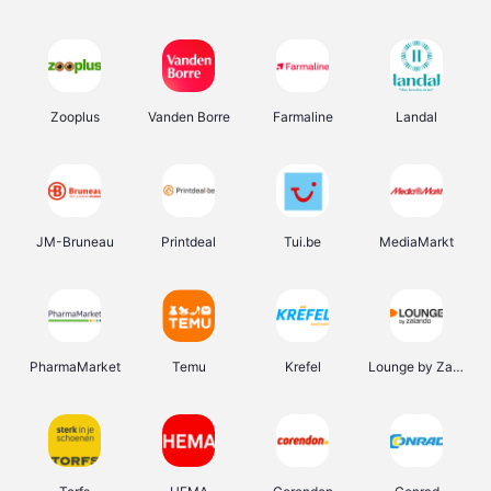
Zooplus
Vanden Borre
Farmaline
Landal
JM-Bruneau
Printdeal
Tui.be
MediaMarkt
PharmaMarket
Temu
Krefel
Lounge by Zalando