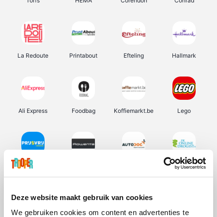
Torfs
HEMA
Corendon
Conrad
La Redoute
Printabout
Efteling
Hallmark
Ali Express
Foodbag
Koffiemarkt.be
Lego
Prijsvrij
Rowenta
Autodoc
De Online Drogist
Deze website maakt gebruik van cookies
We gebruiken cookies om content en advertenties te