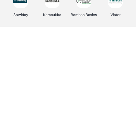
Sawiday
Kambukka
Bamboo Basics
Viator
Deurklinkenshop
Samsonite
Vertbaudet
OTTO Office
Energie.be
Joybuy
Groepen.be
Name It
Albelli.be
Borgerhoff & Lamberigts
Myprotein
JBL