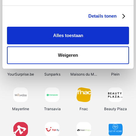
Shein
Bergfreunde
Pazzox
Smartwatchbanden
Details tonen
Alles toestaan
Manutan
Get Your Guide
Wijnbeurs.be
HBM Machines
Weigeren
YourSurprise.be
Sunparks
Maisons du Monde
Plein
Mayerline
Transavia
Fnac
Beauty Plaza