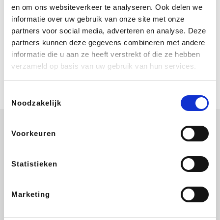
Bij Booking.com boek je niet alleen je
en om ons websiteverkeer te analyseren. Ook delen we
verblijf, maar ook je vlucht, je huurauto
informatie over uw gebruik van onze site met onze
én attracties!
partners voor social media, adverteren en analyse. Deze
partners kunnen deze gegevens combineren met andere
Coolblue
informatie die u aan ze heeft verstrekt of die ze hebben
Multimedia nodig? Je vindt het zeker
verzameld op basis van uw gebruik van hun services.
en vast bij Coolblue. Zij schenken je
vereniging gem. 1,5% commissie op
jouw aankoop.
Toestemmingsselectie
Noodzakelijk
Voorkeuren
Disneyland Paris
EuroGifts
Ibood
SupraBazar
Statistieken
Marketing
Shein
Get Your Guide
Bergfreunde
Pazzox