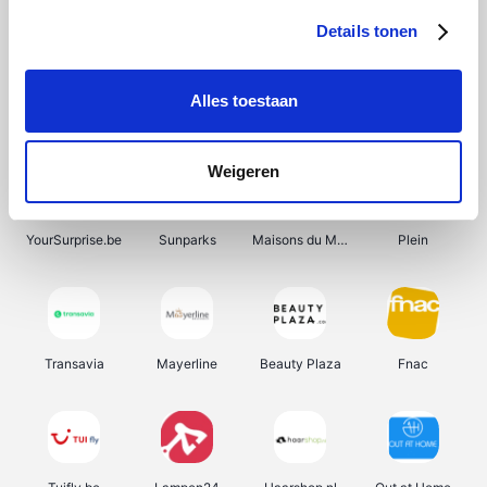
Details tonen
Alles toestaan
Smartwatchbanden
Manutan
Wijnbeurs.be
HBM Machines
Weigeren
YourSurprise.be
Sunparks
Maisons du Monde
Plein
Transavia
Mayerline
Beauty Plaza
Fnac