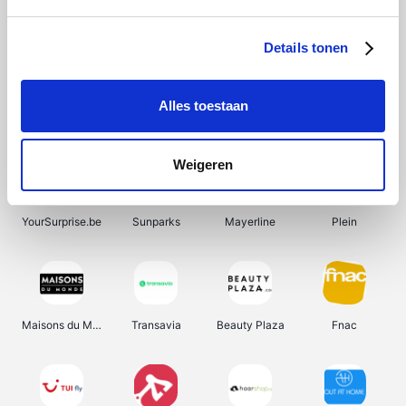
Shein
Bergfreunde
SupraBazar
Smartwatchbanden
Details tonen
Alles toestaan
Manutan
Pazzox
Wijnbeurs.be
HBM Machines
Weigeren
YourSurprise.be
Sunparks
Mayerline
Plein
Maisons du Monde
Transavia
Beauty Plaza
Fnac