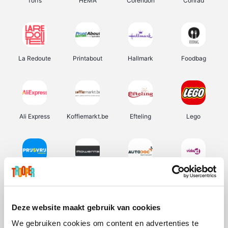
Torfs
HEMA
Corendon
Conrad
La Redoute
Printabout
Hallmark
Foodbag
Ali Express
Koffiemarkt.be
Efteling
Lego
Prijsvrij
Rowenta
Autodoc
Vidaxl
Deze website maakt gebruik van cookies
We gebruiken cookies om content en advertenties te