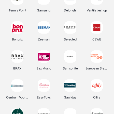
Tennis Point
Samsung
Delonghi
Ventilatieshop
Bonprix
Zeeman
Selected
CEWE
BRAX
Bax Music
Samsonite
European Sleeper
Centrum Voor Avondonderwijs
EasyToys
Sawiday
Oilily