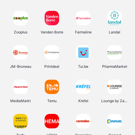
Zooplus
Vanden Borre
Farmaline
Landal
JM-Bruneau
Printdeal
Tui.be
PharmaMarket
MediaMarkt
Temu
Krefel
Lounge by Zalando