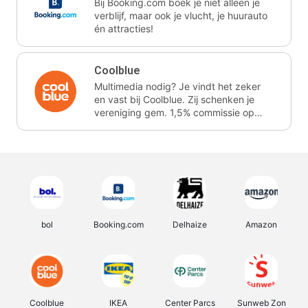
Bij Booking.com boek je niet alleen je
verblijf, maar ook je vlucht, je huurauto
én attracties!
Coolblue
Multimedia nodig? Je vindt het zeker
en vast bij Coolblue. Zij schenken je
vereniging gem. 1,5% commissie op
jouw aankoop.
bol
Booking.com
Delhaize
Amazon
Coolblue
IKEA
Center Parcs
Sunweb Zon