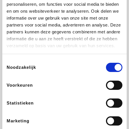
Lampenlicht.be
De Online Drogist
Hotels.com
Adidas
personaliseren, om functies voor social media te bieden
en om ons websiteverkeer te analyseren. Ook delen we
informatie over uw gebruik van onze site met onze
partners voor social media, adverteren en analyse. Deze
partners kunnen deze gegevens combineren met andere
Plopsa
DectDirect
Medpets.be
All Accor
informatie die u aan ze heeft verstrekt of die ze hebben
verzameld op basis van uw gebruik van hun services.
Toestemmingsselectie
Noodzakelijk
Brussels Airlines
Wondr.Care
Wijnvoordeel.be
Disneyland Paris
Voorkeuren
EuroGifts
ZEB
Ibood
Get Your Guide
Statistieken
Marketing