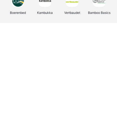
Boerenbed
Kambukka
Vertbaudet
Bamboo Basics
Viator
Deurklinkenshop
Joybuy
OTTO Office
Groepen.be
Shop like you Give A Damn
Expedia.be
Borgerhoff & Lamberigts
Myprotein
Albelli.be
Martin's Hotels
Name It