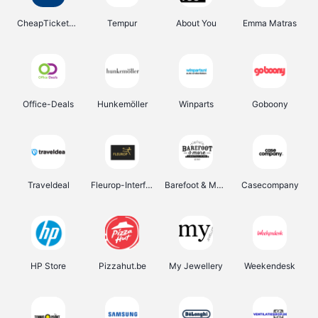
CheapTickets.be
Tempur
About You
Emma Matras
Office-Deals
Hunkemöller
Winparts
Goboony
Traveldeal
Fleurop-Interflora
Barefoot & More
Casecompany
HP Store
Pizzahut.be
My Jewellery
Weekendesk