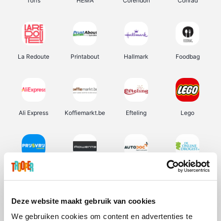
Torfs
HEMA
Corendon
Conrad
La Redoute
Printabout
Hallmark
Foodbag
Ali Express
Koffiemarkt.be
Efteling
Lego
Prijsvrij
Rowenta
Autodoc
De Online Drogist
Deze website maakt gebruik van cookies
We gebruiken cookies om content en advertenties te