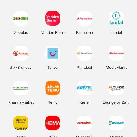
Zooplus
Vanden Borre
Farmaline
Landal
JM-Bruneau
Tui.be
Printdeal
MediaMarkt
PharmaMarket
Temu
Krefel
Lounge by Zalando