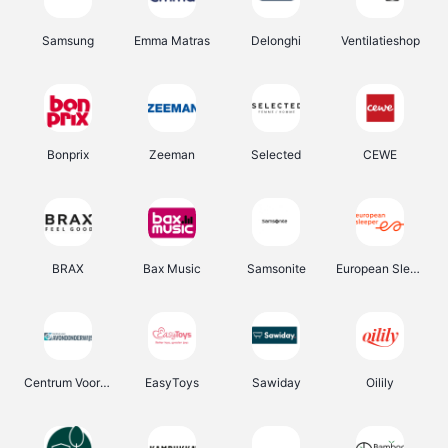
Samsung
Emma Matras
Delonghi
Ventilatieshop
Bonprix
Zeeman
Selected
CEWE
BRAX
Bax Music
Samsonite
European Sleeper
Centrum Voor Avondonderwijs
EasyToys
Sawiday
Oilily