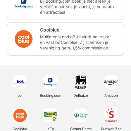
Bij Booking.com boek je niet alleen je
verblijf, maar ook je vlucht, je huurauto
én attracties!
Coolblue
Multimedia nodig? Je vindt het zeker
en vast bij Coolblue. Zij schenken je
vereniging gem. 1,5% commissie op
jouw aankoop.
bol
Booking.com
Delhaize
Amazon
Coolblue
IKEA
Center Parcs
Sunweb Zon