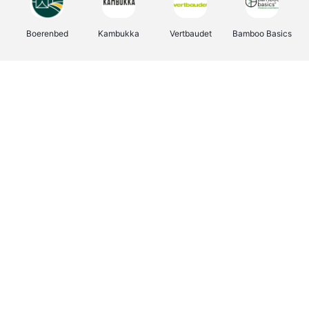
Boerenbed
Kambukka
Vertbaudet
Bamboo Basics
Viator
Deurklinkenshop
Joybuy
OTTO Office
Energie.be
Groepen.be
Name It
Shop like you Give A Damn
Expedia.be
Borgerhoff & Lamberigts
Myprotein
Albelli.be