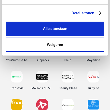
SupraBazar
Shein
Bergfreunde
Smartwatchbanden
Details tonen
Alles toestaan
Manutan
Pazzox
Wijnbeurs.be
HBM Machines
Weigeren
YourSurprise.be
Sunparks
Plein
Mayerline
Transavia
Maisons du Monde
Beauty Plaza
Tuifly.be