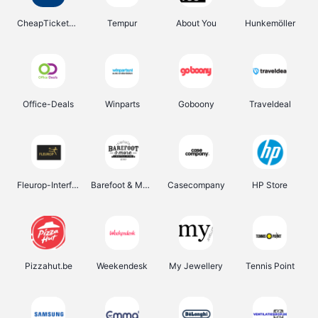
CheapTickets.be
Tempur
About You
Hunkemöller
Office-Deals
Winparts
Goboony
Traveldeal
Fleurop-Interflora
Barefoot & More
Casecompany
HP Store
Pizzahut.be
Weekendesk
My Jewellery
Tennis Point