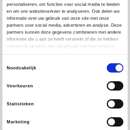
Vidaxl
Lampenlicht.be
Adidas
Hotels.com
personaliseren, om functies voor social media te bieden
en om ons websiteverkeer te analyseren. Ook delen we
informatie over uw gebruik van onze site met onze
partners voor social media, adverteren en analyse. Deze
partners kunnen deze gegevens combineren met andere
Plopsa
DectDirect
Medpets.be
All Accor
informatie die u aan ze heeft verstrekt of die ze hebben
verzameld op basis van uw gebruik van hun services.
Toestemmingsselectie
Noodzakelijk
Brussels Airlines
Wondr.Care
Wijnvoordeel.be
Disneyland Paris
Voorkeuren
ZEB
EuroGifts
Ibood
Get Your Guide
Statistieken
Marketing