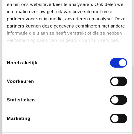
Bij Booking.com boek je niet alleen je
en om ons websiteverkeer te analyseren. Ook delen we
verblijf, maar ook je vlucht, je huurauto
informatie over uw gebruik van onze site met onze
én attracties!
partners voor social media, adverteren en analyse. Deze
partners kunnen deze gegevens combineren met andere
Coolblue
informatie die u aan ze heeft verstrekt of die ze hebben
Multimedia nodig? Je vindt het zeker
verzameld op basis van uw gebruik van hun services.
en vast bij Coolblue. Zij schenken je
vereniging gem. 1,5% commissie op
jouw aankoop.
Toestemmingsselectie
Noodzakelijk
Voorkeuren
ZEB
EuroGifts
Ibood
Get Your Guide
Statistieken
Marketing
SupraBazar
Shein
Bergfreunde
Smartwatchbanden