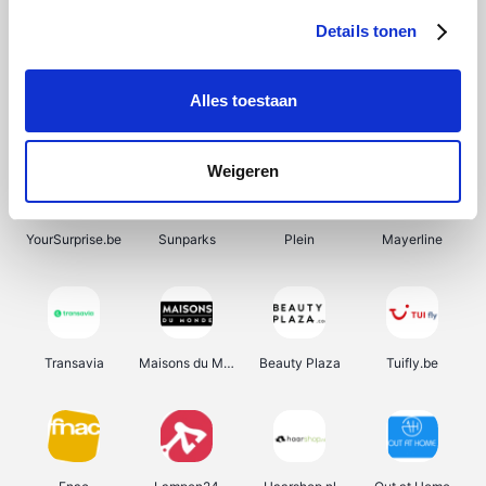
Details tonen
Alles toestaan
Manutan
Pazzox
Wijnbeurs.be
HBM Machines
Weigeren
YourSurprise.be
Sunparks
Plein
Mayerline
Transavia
Maisons du Monde
Beauty Plaza
Tuifly.be