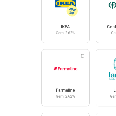
IKEA
Cent
Gem.
2.62
%
Ge
Farmaline
L
Gem.
2.62
%
Ge