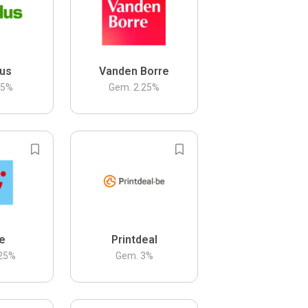
us
Vanden Borre
.5
%
Gem.
2.25
%
be
Printdeal
25
%
Gem.
3
%