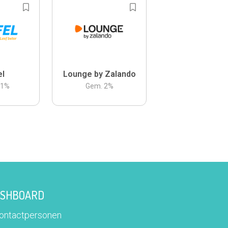
el
Lounge by Zalando
.1
%
Gem.
2
%
DASHBOARD
contactpersonen