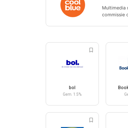
Multimedia 
commissie 
bol
Boo
Gem.
1.5
%
G