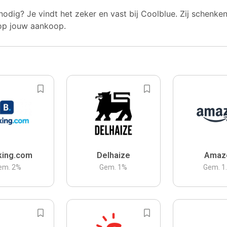
nodig? Je vindt het zeker en vast bij Coolblue. Zij schenke
op jouw aankoop.
king.com
Delhaize
Amaz
em.
2
%
Gem.
1
%
Gem.
1