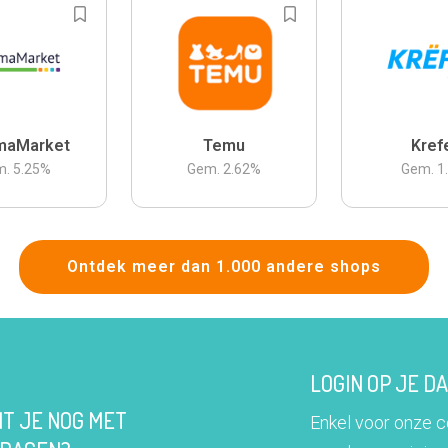
maMarket
Temu
Kref
m.
5.25
%
Gem.
2.62
%
Gem.
1
Ontdek meer dan 1.000 andere shops
LOGIN OP JE 
IT JE NOG MET
Enkel voor onze 