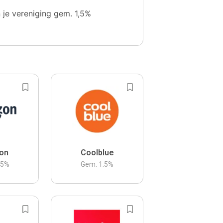
n je vereniging gem. 1,5%
on
Coolblue
.5
%
Gem.
1.5
%