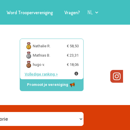
NL
Word Troopervereniging
Vragen?
Nathalie R.
€ 58,50
Mathias B.
€ 23,31
hugo v.
€ 18,06
Volledige ranking
>
Promoot je vereniging