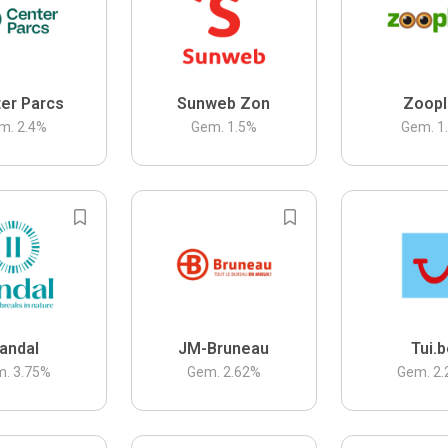
er Parcs
Sunweb Zon
Zoopl
m.
2.4
%
Gem.
1.5
%
Gem.
1
andal
JM-Bruneau
Tui.
m.
3.75
%
Gem.
2.62
%
Gem.
2.