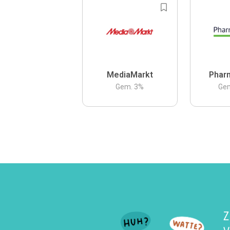
MediaMarkt
Phar
Gem.
3
%
Ge
Z