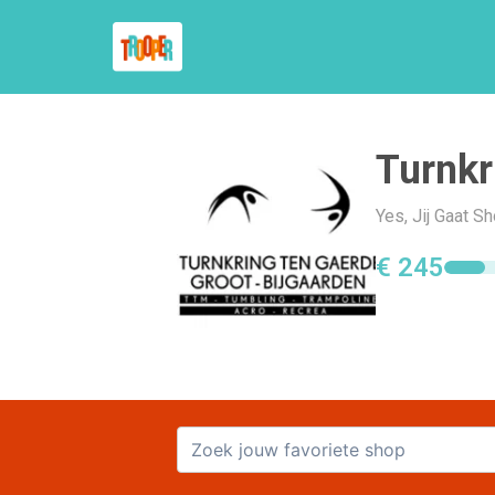
Turnkr
Yes, Jij Gaat S
€ 245