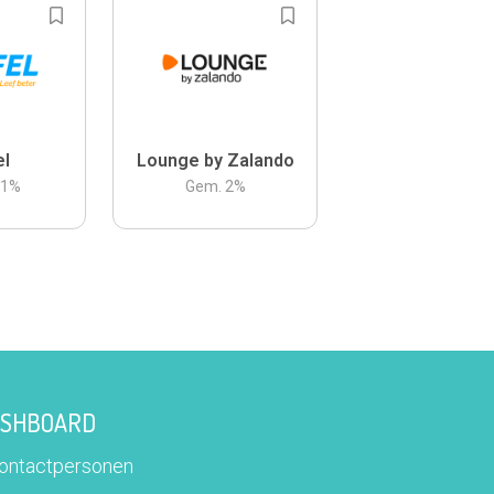
el
Lounge by Zalando
.1
%
Gem.
2
%
DASHBOARD
contactpersonen