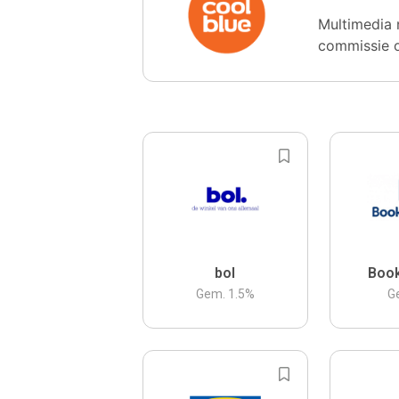
Multimedia 
commissie 
bol
Boo
Gem.
1.5
%
G