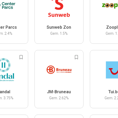
er Parcs
Sunweb Zon
Zoopl
m.
2.4
%
Gem.
1.5
%
Gem.
1
andal
JM-Bruneau
Tui.
m.
3.75
%
Gem.
2.62
%
Gem.
2.