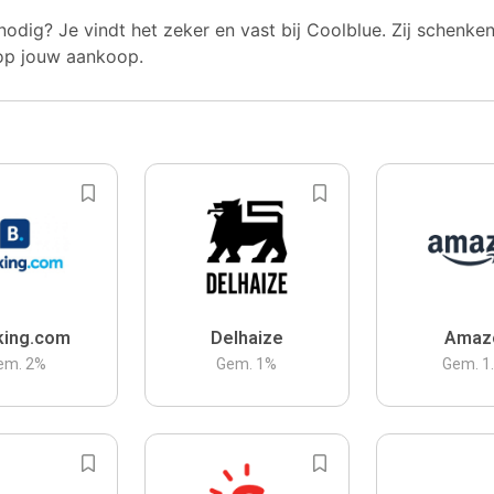
nodig? Je vindt het zeker en vast bij Coolblue. Zij schenke
op jouw aankoop.
king.com
Delhaize
Amaz
em.
2
%
Gem.
1
%
Gem.
1