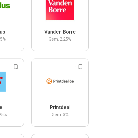
us
Vanden Borre
.5
%
Gem.
2.25
%
be
Printdeal
25
%
Gem.
3
%