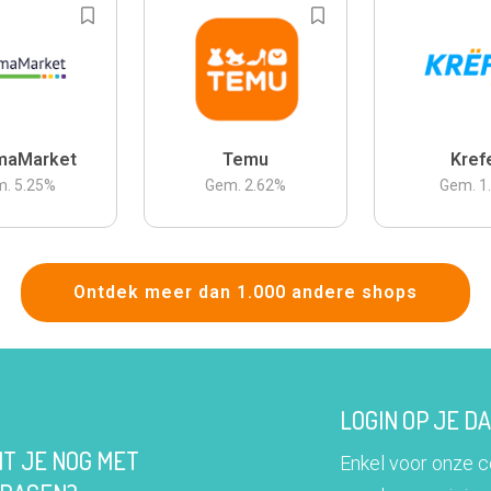
maMarket
Temu
Kref
m.
5.25
%
Gem.
2.62
%
Gem.
1
Ontdek meer dan 1.000 andere shops
LOGIN OP JE 
IT JE NOG MET
Enkel voor onze 