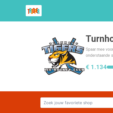
Turnho
Spaar mee voor 
onderstaande s
€ 1.134