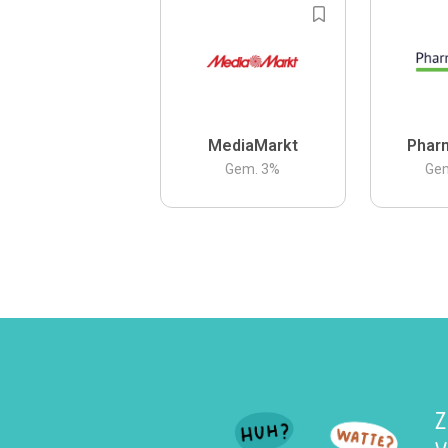
MediaMarkt
Phar
Gem.
3
%
Ge
Z