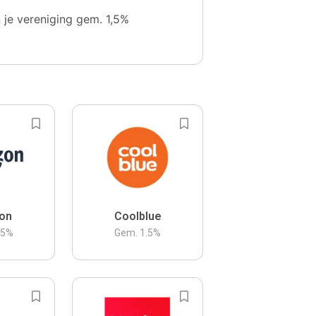
n je vereniging gem. 1,5%
on
Coolblue
.5
%
Gem.
1.5
%