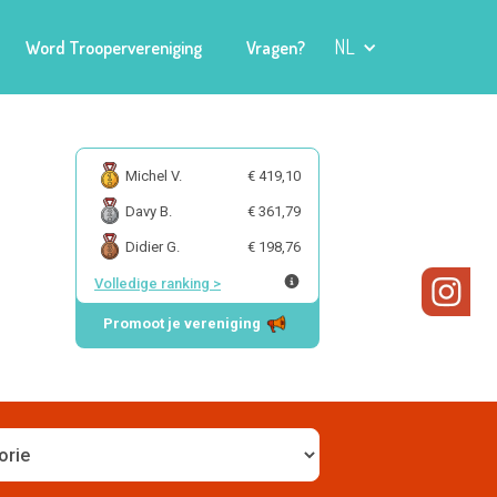
NL
Word Troopervereniging
Vragen?
Michel V.
€ 419,10
Davy B.
€ 361,79
Didier G.
€ 198,76
Volledige ranking
>
Promoot je vereniging