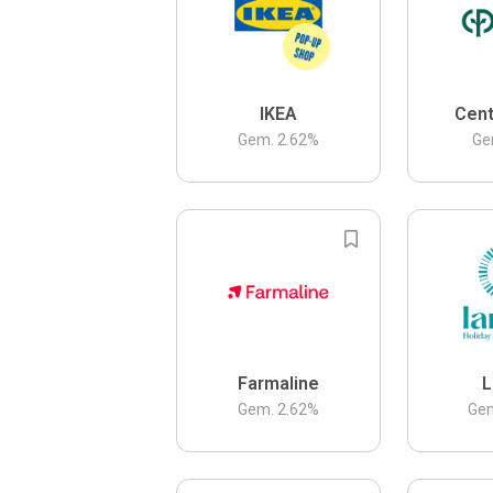
IKEA
Cent
Gem.
2.62
%
Ge
Farmaline
L
Gem.
2.62
%
Ge