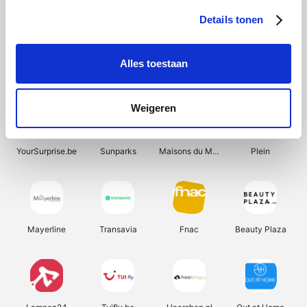
Details tonen
Alles toestaan
Manutan
Get Your Guide
Wijnbeurs.be
HBM Machines
Weigeren
YourSurprise.be
Sunparks
Maisons du Monde
Plein
Mayerline
Transavia
Fnac
Beauty Plaza