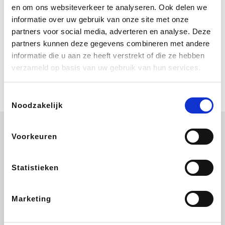
Bij Booking.com boek je niet alleen je
en om ons websiteverkeer te analyseren. Ook delen we
verblijf, maar ook je vlucht, je huurauto
informatie over uw gebruik van onze site met onze
én attracties!
partners voor social media, adverteren en analyse. Deze
partners kunnen deze gegevens combineren met andere
Coolblue
informatie die u aan ze heeft verstrekt of die ze hebben
Multimedia nodig? Je vindt het zeker
verzameld op basis van uw gebruik van hun services.
en vast bij Coolblue. Zij schenken je
vereniging gem. 1,5% commissie op
jouw aankoop.
Toestemmingsselectie
Noodzakelijk
Voorkeuren
Wijnvoordeel.be
EuroGifts
Ibood
SupraBazar
Statistieken
Marketing
Shein
Bergfreunde
Pazzox
Smartwatchbanden